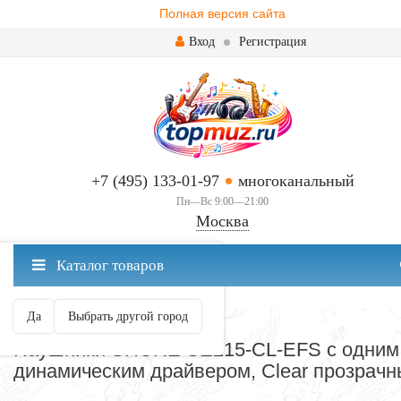
Полная версия сайта
Вход
Регистрация
+7 (495) 133-01-97
многоканальный
Пн—Вс 9:00—21:00
Москва
✖
Каталог товаров
Москва ваш город?
Да
Выбрать другой город
НАУШНИКИ ВСТАВНЫЕ
Наушники SHURE SE215-CL-EFS с одним
динамическим драйвером, Clear прозрач