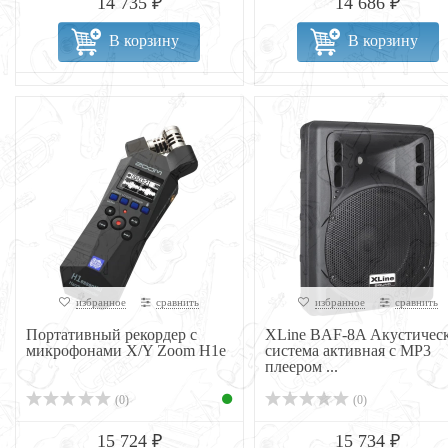
14 735 ₽
14 686 ₽
В корзину
В корзину
избранное
сравнить
избранное
сравнить
Портативный рекордер с
XLine BAF-8A Акустичес
микрофонами X/Y Zoom H1e
система активная с MP3
плеером ...
(0)
(0)
15 724 ₽
15 734 ₽