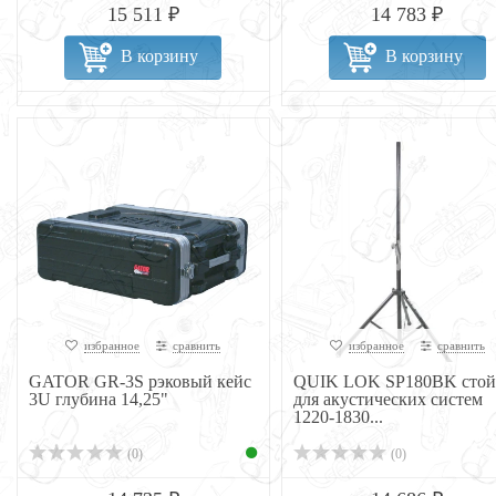
15 511 ₽
14 783 ₽
В корзину
В корзину
избранное
сравнить
избранное
сравнить
GATOR GR-3S рэковый кейс
QUIK LOK SP180BK стой
3U глубина 14,25"
для акустических систем
1220-1830...
(0)
(0)