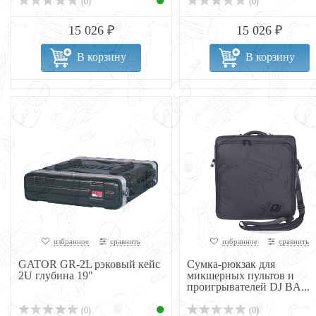
(0)
(0)
15 026 ₽
15 026 ₽
В корзину
В корзину
избранное
сравнить
избранное
сравнить
GATOR GR-2L рэковый кейс
Сумка-рюкзак для
2U глубина 19"
микшерных пультов и
проигрывателей DJ BA...
(0)
(0)