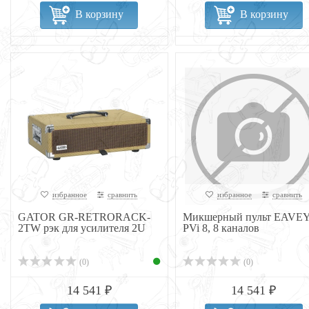
В корзину
В корзину
избранное
сравнить
избранное
сравнить
GATOR GR-RETRORACK-
Микшерный пульт EAVE
2TW рэк для усилителя 2U
PVi 8, 8 каналов
(0)
(0)
14 541 ₽
14 541 ₽