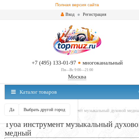
Полная версия сайта
Вход
Регистрация
+7 (495) 133-01-97
многоканальный
Пн—Вс 9:00—21:00
Москва
✖
Каталог товаров
Москва ваш город?
Да
Выбрать другой город
Главная
Духовые
Туба инструмент музыкальный духовой медн
Туба инструмент музыкальный духово
медный