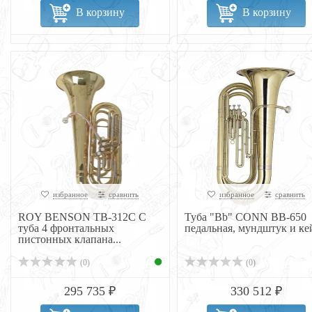
В корзину
В корзину
избранное
сравнить
избранное
сравнить
ROY BENSON TB-312C C
Туба "Bb" CONN BB-650
туба 4 фронтальных
педальная, мундштук и кей
пистонных клапана...
(0)
(0)
295 735 ₽
330 512 ₽