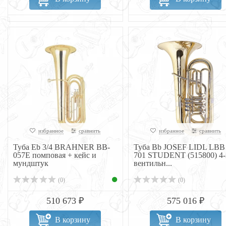
избранное
сравнить
избранное
сравнить
Туба Eb 3/4 BRAHNER BB-
Туба Bb JOSEF LIDL LBB
057E помповая + кейс и
701 STUDENT (515800) 4-
мундштук
вентильн...
(0)
(0)
510 673 ₽
575 016 ₽
В корзину
В корзину