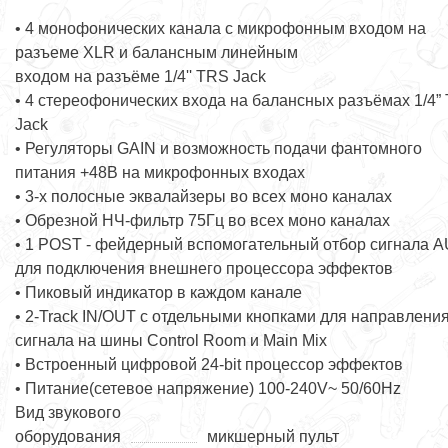
• 4 монофонических канала с микрофонным входом на
разъеме XLR и балансным линейным
входом на разъёме 1/4'' TRS Jack
• 4 стереофонических входа на балансных разъёмах 1/4”
Jack
• Регуляторы GAIN и возможность подачи фантомного
питания +48В на микрофонных входах
• 3-х полосные эквалайзеры во всех моно каналах
• Обрезной НЧ-фильтр 75Гц во всех моно каналах
• 1 POST - фейдерный вспомогательный отбор сигнала 
для подключения внешнего процессора эффектов
• Пиковый индикатор в каждом канале
• 2-Track IN/OUT с отдельными кнопками для направлени
сигнала на шины Control Room и Main Mix
• Встроенный цифровой 24-bit процессор эффектов
• Питание(сетевое напряжение) 100-240V~ 50/60Hz
Вид звукового
оборудования
микшерный пульт