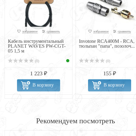
избранное
сравнить
избранное
сравнить
Кабель инструментальный
Invotone RCA400M - RCA,
PLANET WAVES PW-CGT-
тюльпан "папа", позолоч...
05 1,5 м
(0)
(0)
1 223 ₽
155 ₽
В корзину
В корзину
Рекомендуем посмотреть