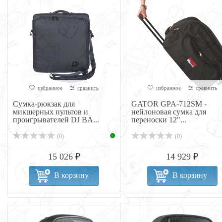
избранное
сравнить
избранное
сравнить
Сумка-рюкзак для
GATOR GPA-712SM -
микшерных пультов и
нейлоновая сумка для
проигрывателей DJ BA...
переноски 12"...
(0)
(0)
15 026 ₽
14 929 ₽
В корзину
В корзину