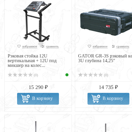
избранное
сравнить
избранное
сравнить
Рэковая стойка 12U
GATOR GR-3S рэковый к
вертикальная + 12U под
3U глубина 14,25"
микшер на колес...
(0)
(0)
15 290 ₽
14 735 ₽
В корзину
В корзину