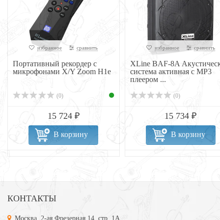
избранное
сравнить
избранное
сравнить
Портативный рекордер с
XLine BAF-8A Акустичес
микрофонами X/Y Zoom H1e
система активная с MP3
плеером ...
(0)
(0)
15 724 ₽
15 734 ₽
В корзину
В корзину
КОНТАКТЫ
Москва, 2-ая Фрезерная 14, стр. 1А