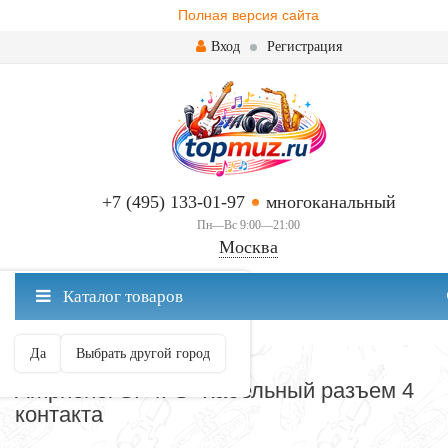
Полная версия сайта
Вход
Регистрация
+7 (495) 133-01-97
многоканальный
Пн—Вс 9:00—21:00
Москва
✖
Каталог товаров
Москва ваш город?
Да
Выбрать другой город
РАЗЪЕМЫ И ПЕРЕХОДНИКИ
Amphenol SP4FS- Кабельный разъем 4
контакта