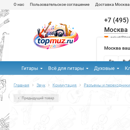
О нас
Пользовательское соглашение
Доставка Москва
+7 (495)
Москва
privet@to
Москва ваш
Да
Выб
Гитары
Всё для гитары
Духовые
К
Главная
Звук
Коммутация
Разъемы и переходники
Предыдущий товар