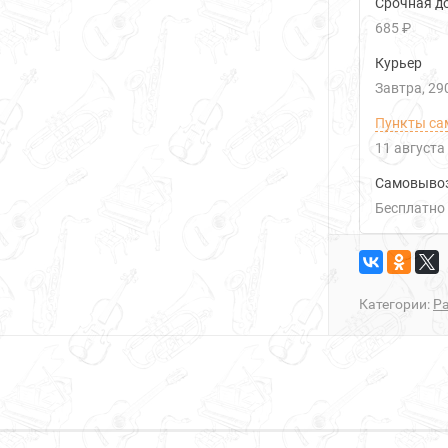
Срочная до
685 ₽
Курьер
Завтра
29
Пункты са
11 августа
Самовыво
Бесплатно
Категории:
Р