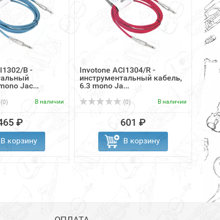
I1302/B -
Invotone ACI1304/R -
Proe
тальный
инструментальный кабель,
сцен
mono Jac...
6.3 mono Ja...
истр
6....
В наличии
В наличии
(0)
(0)
465 ₽
601 ₽
В корзину
В корзину
ОПЛАТА