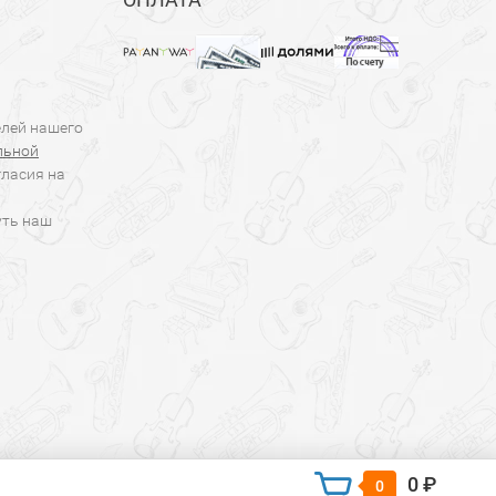
елей нашего
льной
гласия на
уть наш
0 ₽
0