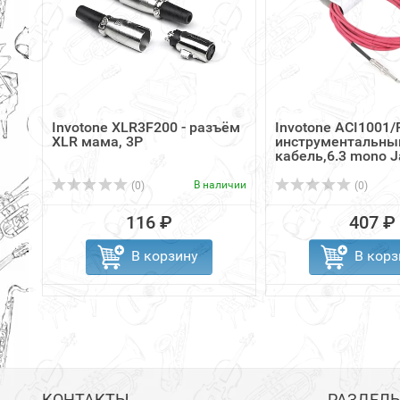
Invotone XLR3F200 - разъём
Invotone ACI1001/R
XLR мама, 3P
инструментальны
кабель,6.3 mono Ja
В наличии
(0)
(0)
116 ₽
407 ₽
В корзину
В корз
КОНТАКТЫ
РАЗДЕЛ