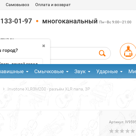
Самовывоз
Оплата и возврат
 133-01-97
многоканальный
Пн—Вс 9:00—21:00
pmuz.ru
✖
 город?
рать другой город
лавишные
Смычковые
Звук
Ударные
Ми
Invotone XLR3M200 - разъём XLR папа, 3P
Артикул:
IV959