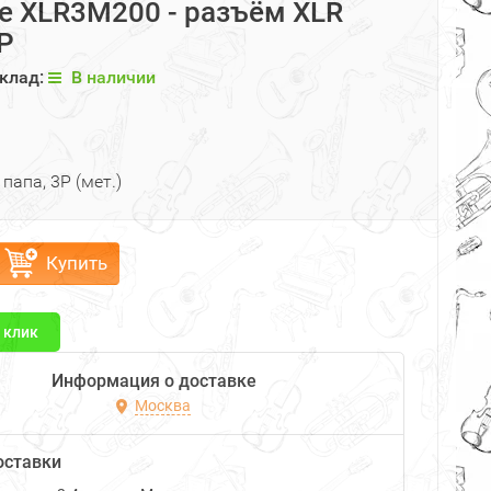
ne XLR3M200 - разъём XLR
3P
клад:
В наличии
папа, 3P (мет.)
Купить
1 клик
Информация о доставке
Москва
оставки