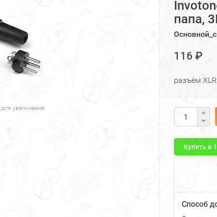
Invoto
папа, 
Основной_с
116 ₽
разъём XLR 
 для увеличения
Купить в 
Способ д