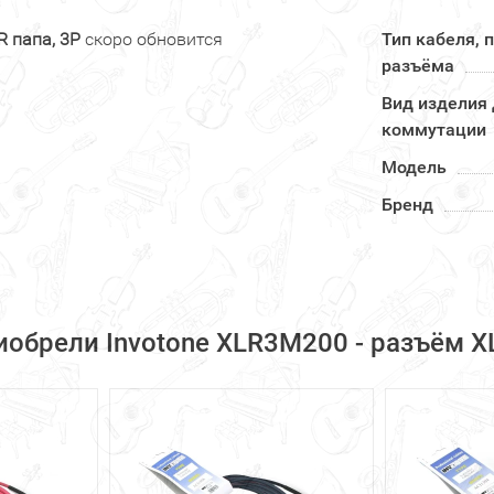
R папа, 3P
скоро обновится
Тип кабеля, 
разъёма
Вид изделия
коммутации
Модель
Бренд
обрели Invotone XLR3M200 - разъём XL