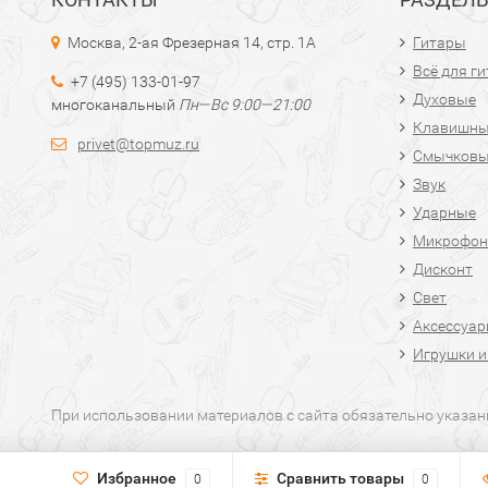
Москва, 2-ая Фрезерная 14, стр. 1А
Гитары
Всё для г
+7 (495) 133-01-97
Духовые
многоканальный
Пн—Вс 9:00—21:00
Клавишн
privet@topmuz.ru
Смычков
Звук
Ударные
Микрофон
Дисконт
Свет
Аксессуа
Игрушки и
При использовании материалов с сайта обязательно указан
Избранное
Сравнить товары
0
0