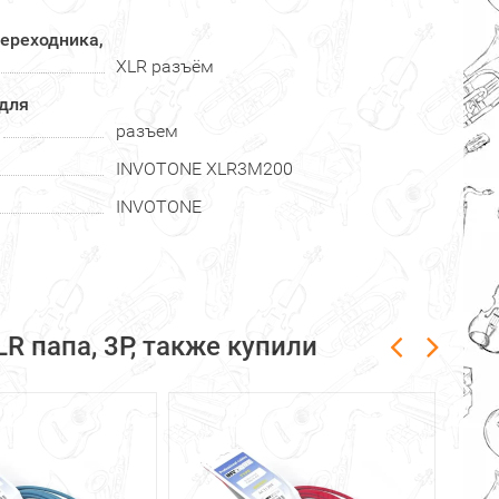
переходника,
XLR разъём
 для
разъем
INVOTONE XLR3M200
INVOTONE
R папа, 3P, также купили