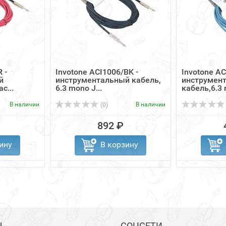
 -
Invotone ACI1006/BK -
Invotone AC
й
инструментальный кабель,
инструмен
c...
6.3 mono J...
кабель,6.3 
В наличии
В наличии
(0)
892 ₽
ину
В корзину
Ы
СОЦСЕТИ