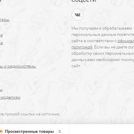
итары
Мы получаем и обрабатываем
персональные данные посетит
ые
сайта в соответствии с
официа
ые
политикой
. Если вы не даете со
обработку своих персональных
данных,вам необходимо покин
сайт.
ы и радиосистемы
ры
 моделизм
ие прямой ссылки на источник.
Просмотренные товары
0