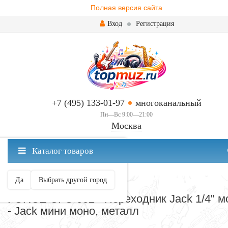
Полная версия сайта
Вход
Регистрация
+7 (495) 133-01-97
многоканальный
Пн—Вс 9:00—21:00
Москва
✖
Каталог товаров
Москва ваш город?
Да
Выбрать другой город
РАЗЪЕМЫ И ПЕРЕХОДНИКИ
FORCE CFC-002 - Переходник Jack 1/4" м
- Jack мини моно, металл