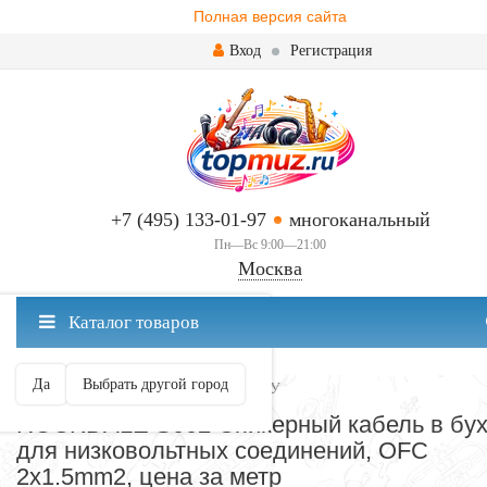
Полная версия сайта
Вход
Регистрация
+7 (495) 133-01-97
многоканальный
Пн—Вс 9:00—21:00
Москва
✖
Каталог товаров
Москва ваш город?
Да
Выбрать другой город
КАБЕЛИ В БУХТАХ И В НАРЕЗКУ
ROCKDALE S002 Спикерный кабель в бух
для низковольтных соединений, OFC
2x1.5mm2, цена за метр