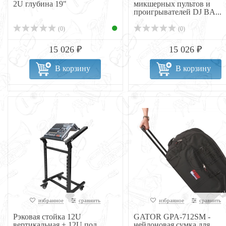
2U глубина 19"
микшерных пультов и
проигрывателей DJ BA...
(0)
(0)
15 026 ₽
15 026 ₽
В корзину
В корзину
избранное
сравнить
избранное
сравнить
Рэковая стойка 12U
GATOR GPA-712SM -
вертикальная + 12U под
нейлоновая сумка для