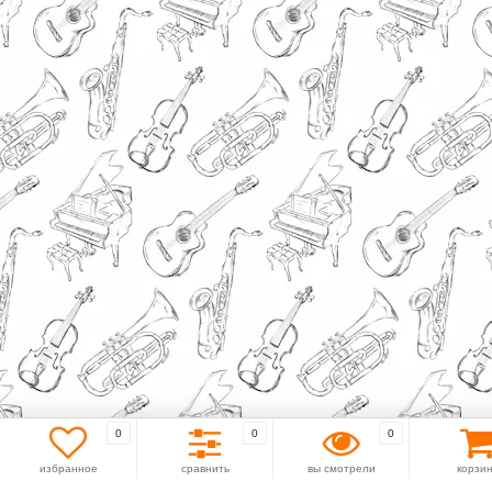
0
0
0
избранное
сравнить
вы смотрели
корзи