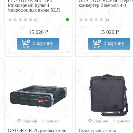
INVOTONE MX12FX
ONSTAGE BC2000 стерео
Микшерный пульт 4
конвертер Bluetooth 4.0
микрофонных входа XLR
Jack
(0)
(0)
15 026 ₽
15 026 ₽
В корзину
В корзину
избранное
сравнить
избранное
сравнить
GATOR GR-2L рэковый кейс
Сумка-рюкзак для