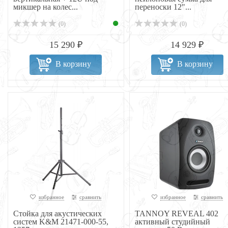
микшер на колес...
переноски 12"...
(0)
(0)
15 290 ₽
14 929 ₽
В корзину
В корзину
избранное
сравнить
избранное
сравнить
Стойка для акустических
TANNOY REVEAL 402
систем K&M 21471-000-55,
активный студийный