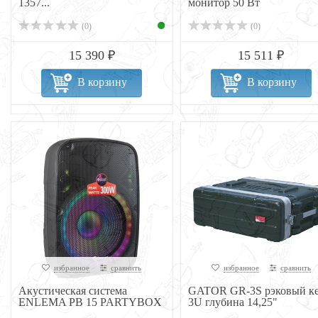
1357...
монитор 50 Вт
(0)
(0)
15 390 ₽
15 511 ₽
В корзину
В корзину
избранное
сравнить
избранное
сравнить
Акустическая система
GATOR GR-3S рэковый к
ENLEMA PB 15 PARTYBOX
3U глубина 14,25"