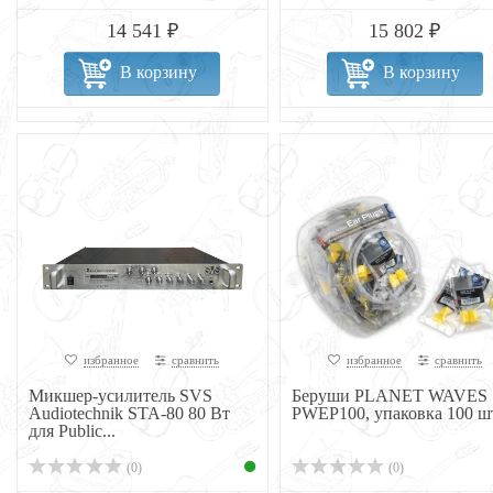
14 541 ₽
15 802 ₽
В корзину
В корзину
избранное
сравнить
избранное
сравнить
Микшер-усилитель SVS
Беруши PLANET WAVES
Audiotechnik STA-80 80 Вт
PWEP100, упаковка 100 ш
для Public...
(0)
(0)