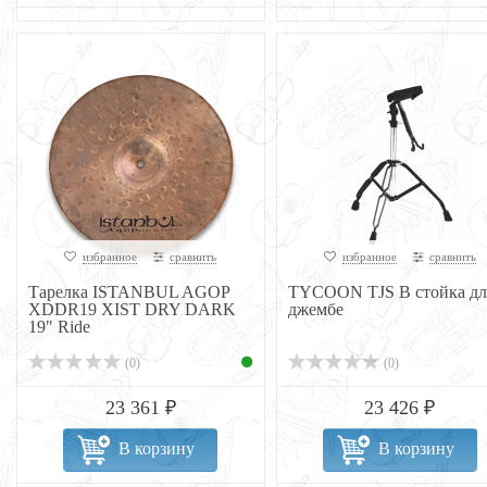
избранное
сравнить
избранное
сравнить
Тарелка ISTANBUL AGOP
TYCOON TJS B стойка дл
XDDR19 XIST DRY DARK
джембе
19" Ride
(0)
(0)
23 361 ₽
23 426 ₽
В корзину
В корзину