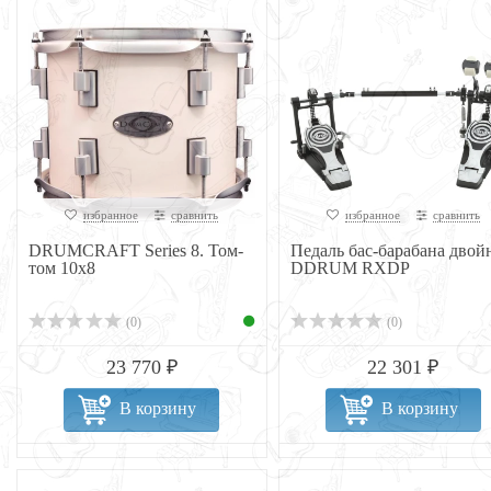
избранное
сравнить
избранное
сравнить
DRUMCRAFT Series 8. Том-
Педаль бас-барабана двой
том 10x8
DDRUM RXDP
(0)
(0)
23 770 ₽
22 301 ₽
В корзину
В корзину