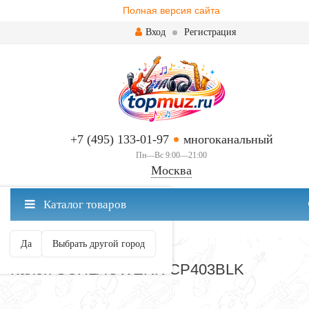
Полная версия сайта
Вход
Регистрация
+7 (495) 133-01-97
многоканальный
Пн—Вс 9:00—21:00
Москва
✖
Каталог товаров
Москва ваш город?
Да
Выбрать другой город
КАХОН И АКСЕССУАРЫ
Кахон SCHLAGWERK CP403BLK