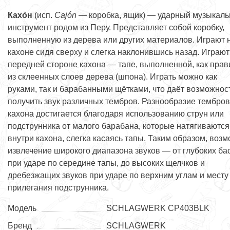
Кахо́н
(исп.
Cajón
— коробка, ящик) — ударный музыкал
инструмент родом из Перу. Представляет собой коробку,
выполненную из дерева или других материалов. Играют 
кахоне сидя сверху и слегка наклонившись назад. Играют
передней стороне кахона — тапе, выполненной, как прав
из склеенных слоев дерева (шпона). Играть можно как
руками, так и барабанными щётками, что даёт возможнос
получить звук различных тембров. Разнообразие тембров
кахона достигается благодаря использованию струн или
подструнника от малого барабана, которые натягиваются
внутри кахона, слегка касаясь тапы. Таким образом, воз
извлечение широкого диапазона звуков — от глубоких ба
при ударе по середине тапы, до высоких щелчков и
дребезжащих звуков при ударе по верхним углам и месту
прилегания подструнника.
Модель
SCHLAGWERK CP403BLK
Бренд
SCHLAGWERK