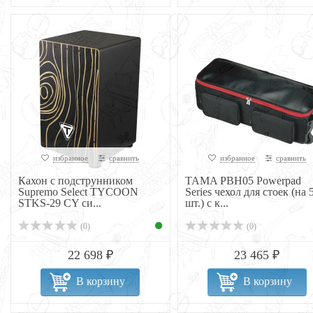
избранное
сравнить
избранное
сравнить
Кахон с подструнником
TAMA PBH05 Powerpad
Supremo Select TYCOON
Series чехол для стоек (на 
STKS-29 CY си...
шт.) с к...
(0)
(0)
22 698 ₽
23 465 ₽
В корзину
В корзину