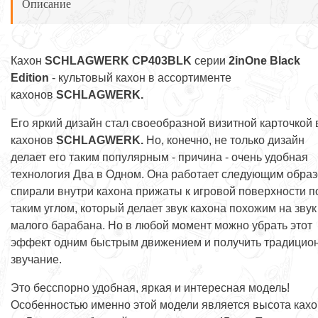
Описание
Кахон
SCHLAGWERK CP403BLK
серии
2inOne Black
Edition
- культовый кахон в ассортименте
кахонов
SCHLAGWERK.
Его яркий дизайн стал своеобразной визитной карточкой 
кахонов
SCHLAGWERK.
Но, конечно, не только дизайн
делает его таким популярным - причина - очень удобная
технология Два в Одном. Она работает следующим образ
спирали внутри кахона прижаты к игровой поверхности п
таким углом, который делает звук кахона похожим на звук
малого барабана. Но в любой момент можно убрать этот
эффект одним быстрым движением и получить традицио
звучание.
Это бесспорно удобная, яркая и интересная модель!
Особенностью именно этой модели является высота ках