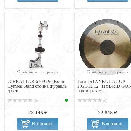
избранное
сравнить
избранное
сравнить
GIBRALTAR 6709 Pro Boom
Гонг ISTANBUL AGOP
Cymbal Stand стойка-журавль
HGG12 12" HYBRID GO
для т...
в комплекте...
(0)
(0)
23 146 ₽
22 845 ₽
В корзину
В корзину