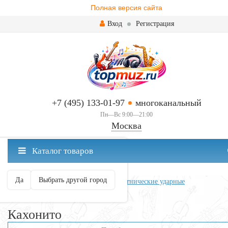
Полная версия сайта
Вход
Регистрация
+7 (495) 133-01-97
многоканальный
Пн—Вс 9:00—21:00
Москва
✖
Каталог товаров
Москва ваш город?
Да
Выбрать другой город
Главная
Ударные
Перкуссия и этнические ударные
Кахон и аксессуары
Кахонито
Кахонито