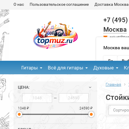
О нас
Пользовательское соглашение
Доставка Москва
+7 (495)
Москва
privet@to
Москва ваш
Да
Выб
Гитары
Всё для гитары
Духовые
К
Главная
ЦЕНА:
Стойки
—
1048 ₽
24590 ₽
Сортиро