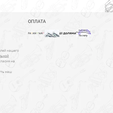
ОПЛАТА
елей нашего
льной
гласия на
уть наш