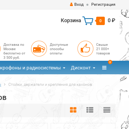
Вход
Регистрация
Корзина
0 ₽
0
Доставка по
Доступные
Свыше
Москве
способы
21 000+
бесплатно от
оплаты
товаров
3 500 руб.
3
крофоны и радиосистемы
Дисконт
ы
Стойки, держатели и крепления для кахонов
ов