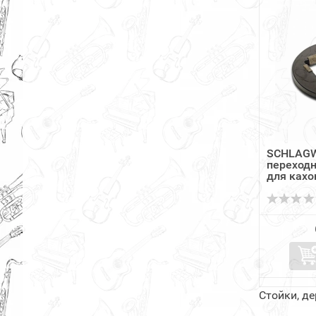
SCHLAGW
переходн
для кахо
Стойки, д