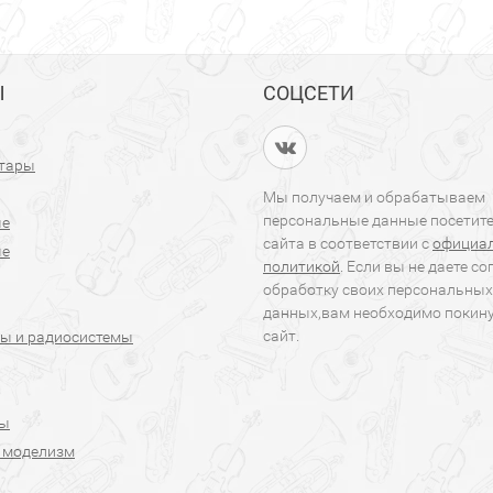
Ы
СОЦСЕТИ
итары
Мы получаем и обрабатываем
персональные данные посетит
ые
сайта в соответствии с
официа
ые
политикой
. Если вы не даете со
обработку своих персональных
данных,вам необходимо покин
сайт.
ы и радиосистемы
ры
 моделизм