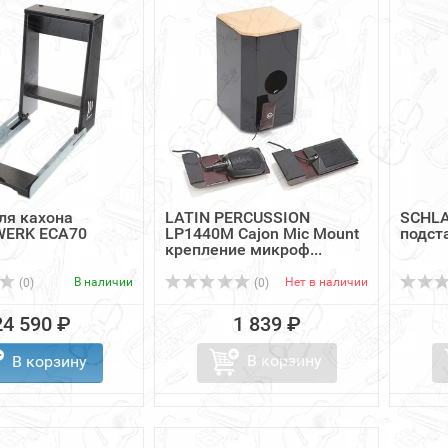
ля кахона
LATIN PERCUSSION
SCHL
ERK ECA70
LP1440M Cajon Mic Mount
подст
крепление микроф...
В наличии
Нет в наличии
(0)
(0)
24 590 ₽
1 839 ₽
В корзину
В корзину