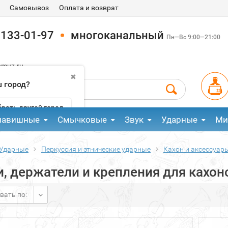
Самовывоз
Оплата и возврат
 133-01-97
многоканальный
Пн—Вс 9:00—21:00
pmuz.ru
✖
 город?
рать другой город
лавишные
Смычковые
Звук
Ударные
Ми
Ударные
Перкуссия и этнические ударные
Кахон и аксессуар
, держатели и крепления для кахон
вать по: