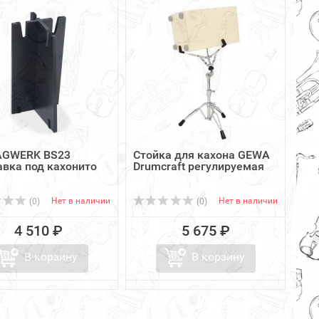
AGWERK BS23
Стойка для кахона GEWA
авка под кахонито
Drumcraft регулируемая
Нет в наличии
Нет в наличии
(0)
(0)
4 510 ₽
5 675 ₽
В корзину
В корзину