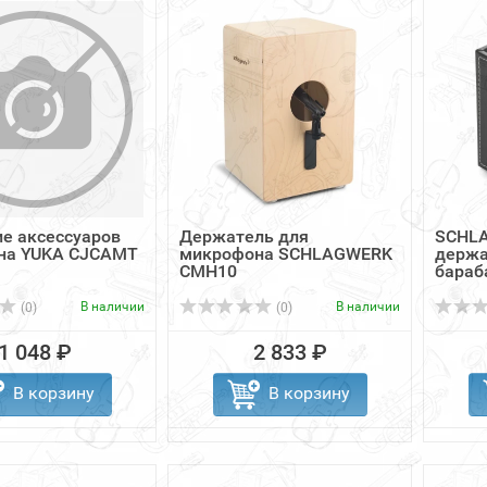
е аксессуаров
Держатель для
SCHL
она YUKA CJCAMT
микрофона SCHLAGWERK
держа
CMH10
бараб
щеток.
В наличии
В наличии
(0)
(0)
1 048 ₽
2 833 ₽
В корзину
В корзину