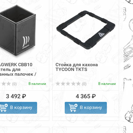
AGWERK CBB10
Стойка для кахона
тель для
TYCOON TKTS
анных палочек /
..
В наличии
В наличии
(0)
(0)
3 492 ₽
4 365 ₽
В корзину
В корзину