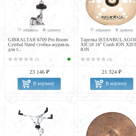
избранное
сравнить
избранное
сравнить
GIBRALTAR 6709 Pro Boom
Тарелка ISTANBUL AGO
Cymbal Stand стойка-журавль
XIC18 18" Crash ION XIS
для т...
ION
(0)
(0)
23 146 ₽
21 324 ₽
В корзину
В корзину