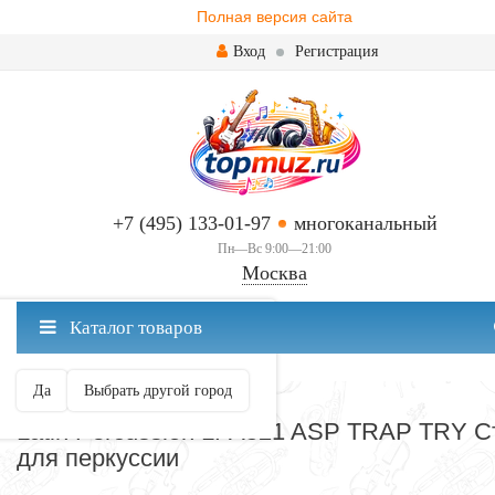
Полная версия сайта
Вход
Регистрация
+7 (495) 133-01-97
многоканальный
Пн—Вс 9:00—21:00
Москва
✖
Каталог товаров
Москва ваш город?
Да
Выбрать другой город
CТОЙКИ ДЛЯ ПЕРКУССИИ
Latin Percussion LPA521 ASP TRAP TRY С
для перкуссии