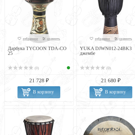
избранное
сравнить
избранное
сравнить
Дарбука TYCOON TDA-CO
YUKA DJWN012-24BK3
25
джембе
(0)
(0)
21 728 ₽
21 680 ₽
В корзину
В корзину