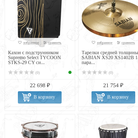
избранное
сравнить
избранное
сравнить
Кахон с подструнником
Тарелки средней толщин
Supremo Select TYCOON
SABIAN XS20 XS1402B 1
STKS-29 CY си...
пара...
(0)
(0)
22 698 ₽
21 754 ₽
В корзину
В корзину