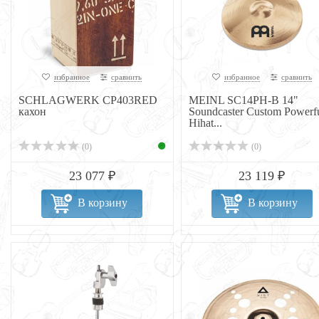
избранное
сравнить
избранное
сравнить
SCHLAGWERK CP403RED
MEINL SC14PH-B 14"
кахон
Soundcaster Custom Powerf
Hihat...
(0)
(0)
23 077 ₽
23 119 ₽
В корзину
В корзину