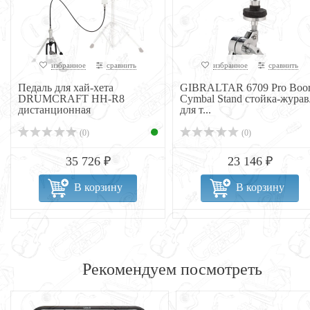
избранное
сравнить
избранное
сравнить
Педаль для хай-хета
GIBRALTAR 6709 Pro Bo
DRUMCRAFT HH-R8
Cymbal Stand стойка-журав
дистанционная
для т...
(0)
(0)
35 726 ₽
23 146 ₽
В корзину
В корзину
Рекомендуем посмотреть