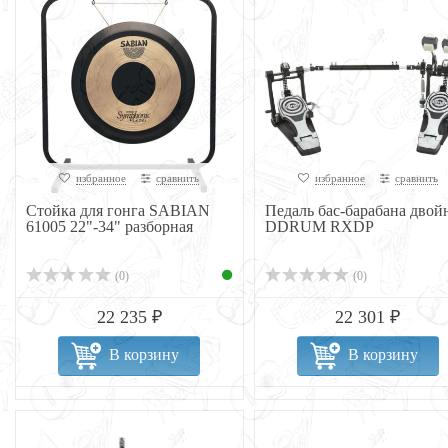
избранное
сравнить
избранное
сравнить
Стойка для гонга SABIAN
Педаль бас-барабана двой
61005 22"-34" разборная
DDRUM RXDP
(0)
(0)
22 235 ₽
22 301 ₽
В корзину
В корзину