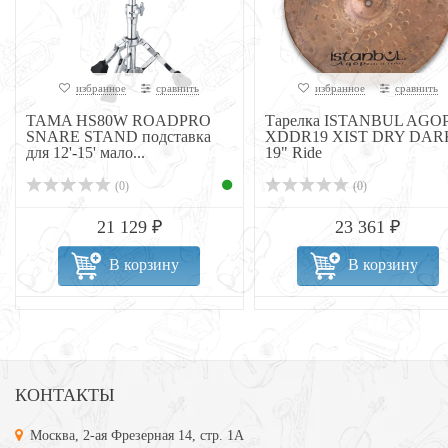
избранное
сравнить
избранное
сравнить
TAMA HS80W ROADPRO
Тарелка ISTANBUL AGO
SNARE STAND подставка
XDDR19 XIST DRY DAR
для 12'-15' мало...
19" Ride
(0)
(0)
21 129 ₽
23 361 ₽
В корзину
В корзину
КОНТАКТЫ
Москва, 2-ая Фрезерная 14, стр. 1А