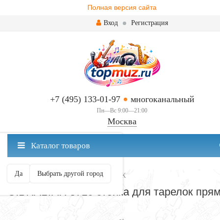
Полная версия сайта
Вход
Регистрация
+7 (495) 133-01-97
многоканальный
Пн—Вс 9:00—21:00
Москва
✖
Каталог товаров
Москва ваш город?
Да
Выбрать другой город
ПРЯМЫЕ СТОЙКИ ДЛЯ ТАРЕЛОК
GIBRALTAR 8710 стойка для тарелок пря