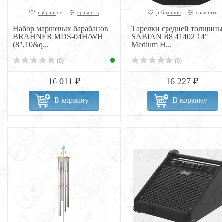
избранное
сравнить
избранное
сравнить
Набор маршевых барабанов
Тарелки средней толщин
BRAHNER MDS-04H/WH
SABIAN B8 41402 14"
(8",10&q...
Medium H...
(0)
(0)
16 011 ₽
16 227 ₽
В корзину
В корзину