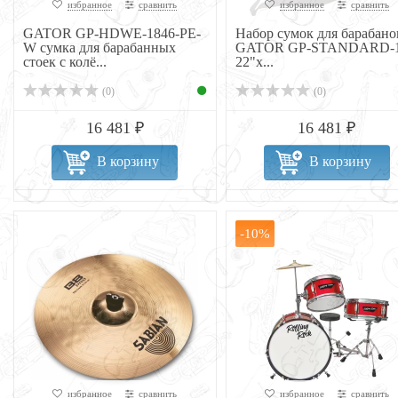
избранное
сравнить
избранное
сравнить
GATOR GP-HDWE-1846-PE-
Набор сумок для барабано
W сумка для барабанных
GATOR GP-STANDARD-
стоек с колё...
22"х...
(0)
(0)
16 481 ₽
16 481 ₽
В корзину
В корзину
-10%
избранное
сравнить
избранное
сравнить