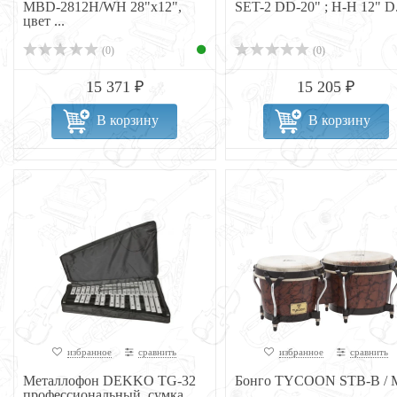
MBD-2812H/WH 28"x12",
SET-2 DD-20" ; H-H 12" D.
цвет ...
(0)
(0)
15 371 ₽
15 205 ₽
В корзину
В корзину
избранное
сравнить
избранное
сравнить
Металлофон DEKKO TG-32
Бонго TYCOON STB-B /
профессиональный, сумка