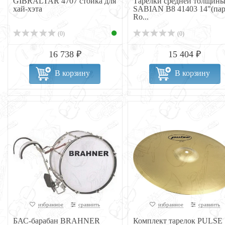
GIBRALTAR 4707 стойка для
Тарелки средней толщин
хай-хэта
SABIAN B8 41403 14"(пар
Ro...
(0)
(0)
16 738 ₽
15 404 ₽
В корзину
В корзину
избранное
сравнить
избранное
сравнить
БАС-барабан BRAHNER
Комплект тарелок PULSE