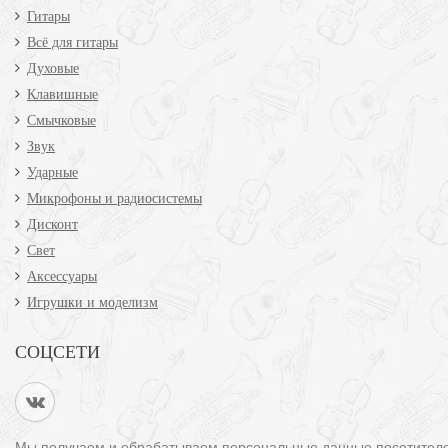
Гитары
Всё для гитары
Духовые
Клавишные
Смычковые
Звук
Ударные
Микрофоны и радиосистемы
Дисконт
Свет
Аксессуары
Игрушки и моделизм
СОЦСЕТИ
Мы получаем и обрабатываем персональные данные посетител