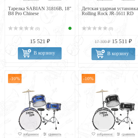
Тарелка SABIAN 31816B, 18"
Детская ударная установк
B8 Pro Chinese
Rolling Rock JR-1611 RD
(0)
(0)
15 521 ₽
15 511 ₽
17 300 ₽
В корзину
В корзину
-10%
-10%
избранное
сравнить
избранное
сравнить