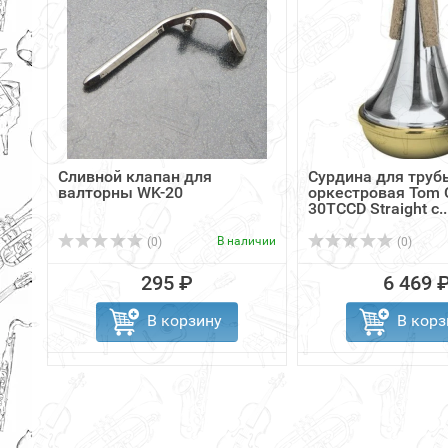
Сливной клапан для
Сурдина для труб
валторны WK-20
оркестровая Tom 
30TCCD Straight с..
В наличии
(0)
(0)
295 ₽
6 469 
В корзину
В корз