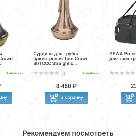
ы
Сурдина для трубы
GEWA Prest
Crown
оркестровая Tom Crown
для трех тр
.
30TCCC Straight с...
В наличии
В наличии
(0)
₽
8 460 ₽
2
ину
В корзину
Рекомендуем посмотреть