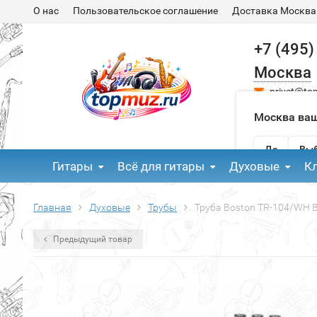
О нас
Пользовательское соглашение
Доставка Москва
+7 (495)
Москва
privet@to
Москва ваш
Да
Выб
Гитары
Всё для гитары
Духовые
К
Главная
Духовые
Трубы
Труба Boston TR-104/WH 
Предыдущий товар