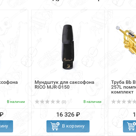
ксофона
Мундштук для саксофона
Труба Bb 
RICO MJR-D150
257L помп
комплект
В наличии
В наличии
(0)
 ₽
16 326 ₽
1
зину
В корзину