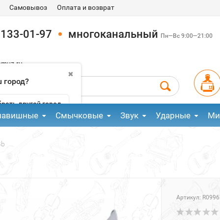
Самовывоз
Оплата и возврат
 133-01-97
многоканальный
Пн—Вс 9:00—21:00
pmuz.ru
✖
 город?
рать другой город
лавишные
Смычковые
Звук
Ударные
Ми
Bb
Артикул:
R0996