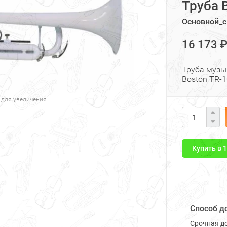
Труба 
Основной_с
16 173 
Труба музык
Boston TR-1
 для увеличения
Купить в 
Способ д
Срочная до