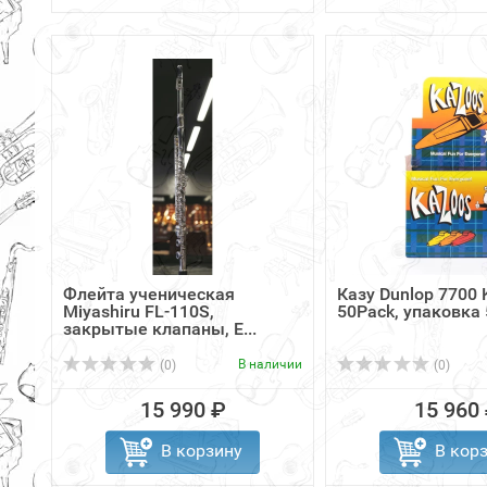
Флейта ученическая
Казу Dunlop 7700 
Miyashiru FL-110S,
50Pack, упаковка 
закрытые клапаны, E...
В наличии
(0)
(0)
15 990 ₽
15 960
В корзину
В кор