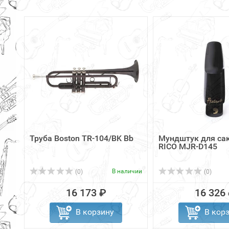
Труба Boston TR-104/BK Bb
Мундштук для са
RICO MJR-D145
В наличии
(0)
(0)
16 173 ₽
16 326
В корзину
В кор