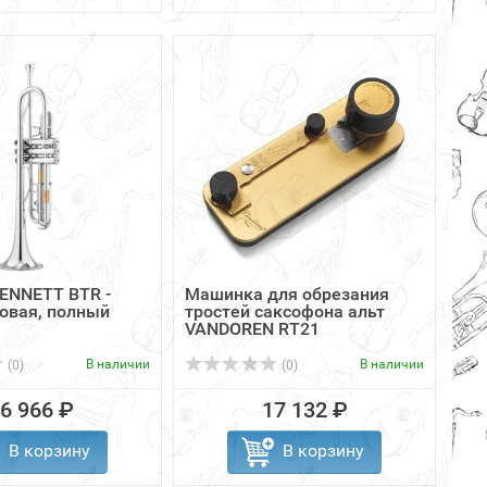
BENNETT BTR -
Машинка для обрезания
овая, полный
тростей саксофона альт
VANDOREN RT21
В наличии
В наличии
(0)
(0)
6 966 ₽
17 132 ₽
В корзину
В корзину