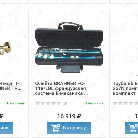
 мод. T-
Флейта BRAHNER FC-
Труба Bb 
NER TR...
118/LBL французская
257N помп
система Е-механика ...
комплект
В наличии
В наличии
(0)
 ₽
16 919 ₽
1
зину
В корзину