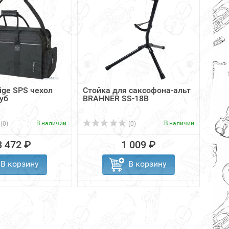
ige SPS чехол
Стойка для саксофона-альт
Клав
уб
BRAHNER SS-18B
50
В наличии
В наличии
(0)
(0)
3 472 ₽
1 009 ₽
В корзину
В корзину