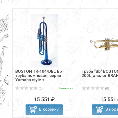
BOSTON TR-104/DBL Bb
Труба "Bb" BOSTON
труба помповая, серия
200L_аналог BRAH
Yamaha style +...
В наличии
(0)
(0)
15 551 ₽
15 551
В корзину
В кор