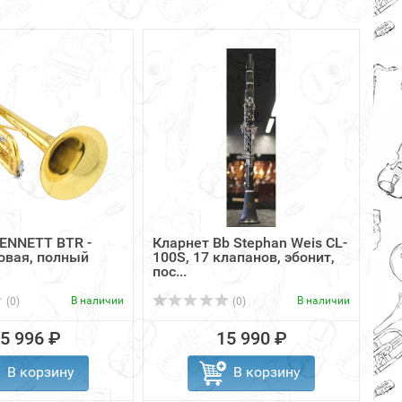
BENNETT BTR -
Кларнет Bb Stephan Weis CL-
овая, полный
100S, 17 клапанов, эбонит,
пос...
В наличии
В наличии
(0)
(0)
5 996 ₽
15 990 ₽
В корзину
В корзину