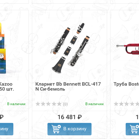
Kazoo
Кларнет Bb Bennett BCL-417
Труба Bost
50 шт.
N Си-бемоль
В наличии
В наличии
(0)
 ₽
16 481 ₽
1
зину
В корзину