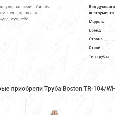
 популярная серия, Yamaha
Вид духового
ьем кроне, крюк для
инструмента
мундштук, кейс
Модель
Бренд
Страна
Строй
Тип трубы
рые приобрели Труба Boston TR-104/WH