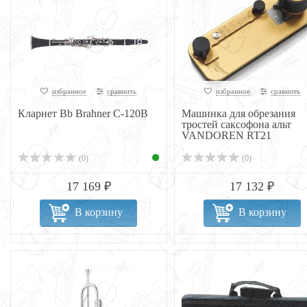
избранное
сравнить
избранное
сравнить
Кларнет Bb Brahner C-120B
Машинка для обрезания
тростей саксофона альт
VANDOREN RT21
(0)
(0)
17 169 ₽
17 132 ₽
В корзину
В корзину