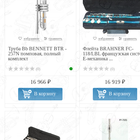
избранное
сравнить
избранное
сравнить
Труба Bb BENNETT BTR -
Флейта BRAHNER FC-
257N помповая, полный
118/LBL французская сист
комплект
Е-механика ...
(0)
(0)
16 966 ₽
16 919 ₽
В корзину
В корзину