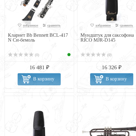
избранное
сравнить
избранное
сравнить
Кларнет Bb Bennett BCL-417
Мундштук для саксофона
N Си-бемоль
RICO MJR-D145
(0)
(0)
16 481 ₽
16 326 ₽
В корзину
В корзину