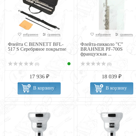
избранное
сравнить
избранное
сравнить
Флейта С BENNETT BFL-
Флейта-пикколо "C"
517 S Серебряное покрытие
BRAHNER PF-700S
французская ...
(0)
(0)
17 936 ₽
18 039 ₽
В корзину
В корзину