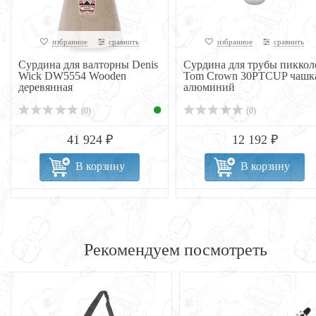
избранное
сравнить
избранное
сравнить
Сурдина для трубы пикколо
Сурдина для трубы или
Tom Crown 30PTCUP чашка
корнета оркестровая Denis
алюминий
Wick DW55...
(0)
(0)
12 192 ₽
17 790 ₽
В корзину
В корзину
Рекомендуем посмотреть