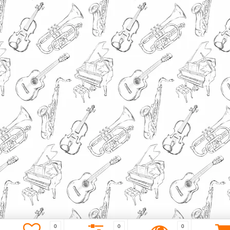
0
0
0