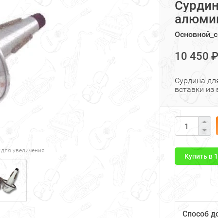
Сурдин
алюмин
Основной_с
10 450 
Сурдина дл
вставки из
 для увеличения
Купить в 
Способ д