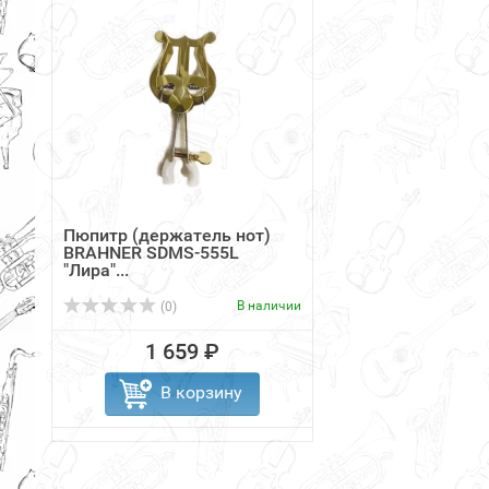
Пюпитр (держатель нот)
BRAHNER SDMS-555L
"Лира"...
В наличии
(0)
1 659 ₽
В корзину