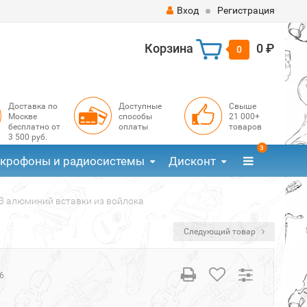
Вход
Регистрация
Корзина
0 ₽
0
Доставка по
Доступные
Свыше
Москве
способы
21 000+
бесплатно от
оплаты
товаров
3 500 руб.
3
крофоны и радиосистемы
Дисконт
-3 алюминий вставки из войлока
Следующий товар
6