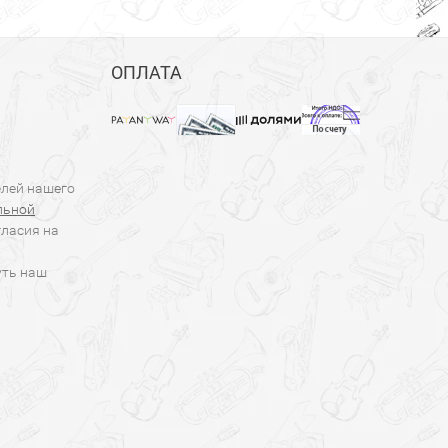
ОПЛАТА
елей нашего
льной
гласия на
уть наш