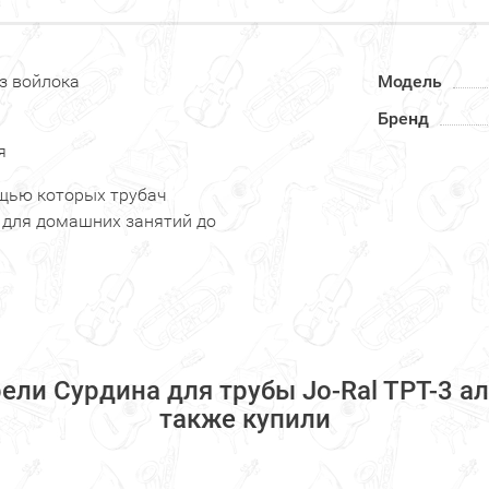
з войлока
Модель
Бренд
я
ощью которых трубач
ы для домашних занятий до
ели Сурдина для трубы Jo-Ral TPT-3 а
также купили