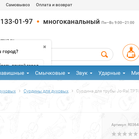
Самовывоз
Оплата и возврат
 133-01-97
многоканальный
Пн—Вс 9:00—21:00
pmuz.ru
✖
 город?
рать другой город
лавишные
Смычковые
Звук
Ударные
Ми
духовых
Сурдины для духовых
Сурдина для трубы Jo-Ral TPT
Артикул:
R0364