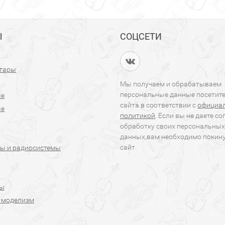
Ы
СОЦСЕТИ
итары
Мы получаем и обрабатываем
персональные данные посетит
ые
сайта в соответствии с
официа
ые
политикой
. Если вы не даете со
обработку своих персональных
данных,вам необходимо покин
сайт.
ы и радиосистемы
ры
 моделизм