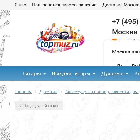
О нас
Пользовательское соглашение
Доставка Москва
+7 (495)
Москва
privet@to
Москва ваш
Да
Выб
Гитары
Всё для гитары
Духовые
К
Главная
Духовые
Аксессуары и принадлежности для 
Предыдущий товар