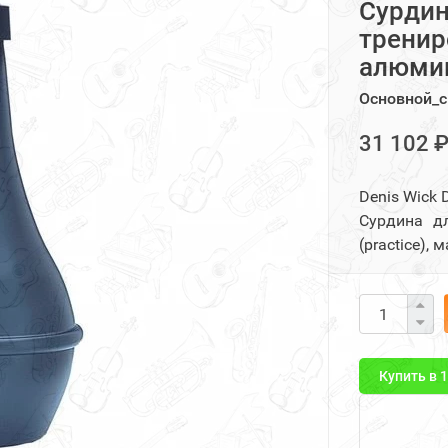
Сурдин
тренир
алюми
Основной_с
31 102 
Denis Wick
Сурдина дл
(practice),
Купить в 