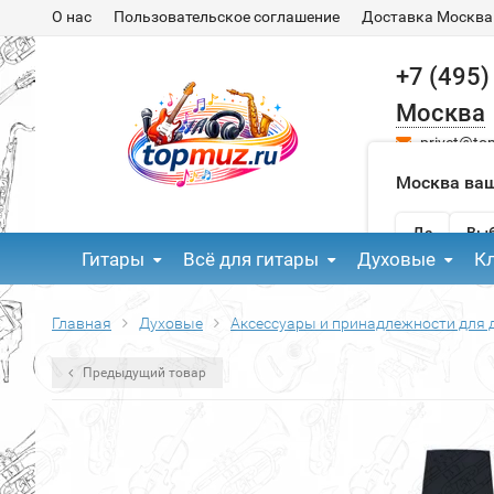
О нас
Пользовательское соглашение
Доставка Москва
+7 (495)
Москва
privet@to
Москва ваш
Да
Выб
Гитары
Всё для гитары
Духовые
К
Главная
Духовые
Аксессуары и принадлежности для 
Предыдущий товар