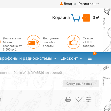
Вход
Регистрация
Корзина
0 ₽
0
Доставка по
Доступные
Свыше
Москве
способы
21 000+
бесплатно от
оплаты
товаров
3 500 руб.
3
крофоны и радиосистемы
Дисконт
овочная Denis Wick DW5536 алюминий
Следующий товар
1