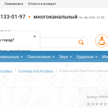
Самовывоз
Оплата и возврат
 133-01-97
многоканальный
Пн—Вс 9:00—21:00
pmuz.ru
✖
 город?
рать другой город
лавишные
Смычковые
Звук
Ударные
Ми
духовых
Сурдины для духовых
Сурдина для баритона тренир
Артикул:
R0954