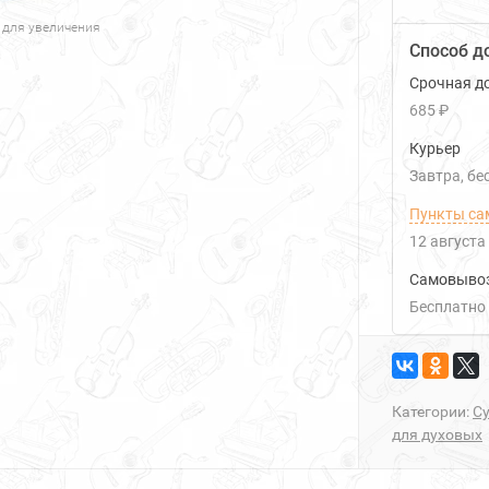
 для увеличения
Способ д
Срочная до
685 ₽
Курьер
Завтра
Б
Пункты са
12 августа
Самовыво
Бесплатно
Категории:
С
для духовых