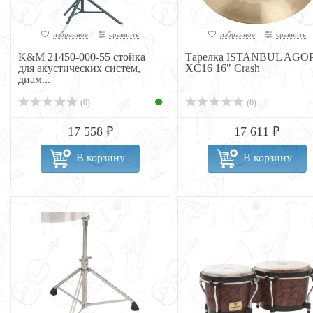
избранное
сравнить
избранное
сравнить
K&M 21450-000-55 стойка
Тарелка ISTANBUL AGO
для акустических систем,
XC16 16" Crash
диам...
(0)
(0)
17 558 ₽
17 611 ₽
В корзину
В корзину