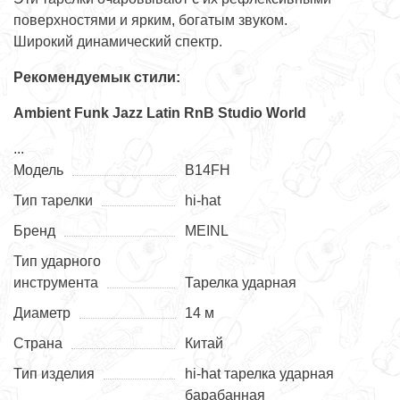
поверхностями и ярким, богатым звуком.
Широкий динамический спектр.
Рекомендуемык стили:
Ambient
Funk
Jazz
Latin
RnB
Studio
World
...
Модель
B14FH
Тип тарелки
hi-hat
Бренд
MEINL
Тип ударного
инструмента
Тарелка ударная
Диаметр
14 м
Страна
Китай
Тип изделия
hi-hat тарелка ударная
барабанная