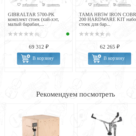
избранное
сравнить
избранное
сравнить
GIBRALTAR 5700-PK
TAMA HB5W IRON COB
комплект стоек (хай-хэт,
200 HARDWARE KIT набо
малый барабан,...
стоек для бар...
(0)
(0)
69 312 ₽
62 265 ₽
В корзину
В корзину
Рекомендуем посмотреть