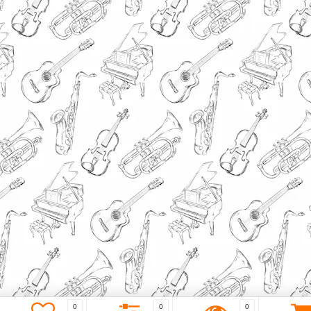
0
0
0