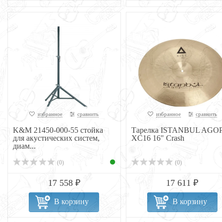
избранное
сравнить
избранное
сравнить
K&M 21450-000-55 стойка
Тарелка ISTANBUL AGO
для акустических систем,
XC16 16" Crash
диам...
(0)
(0)
17 558 ₽
17 611 ₽
В корзину
В корзину