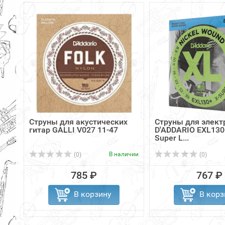
Струны для акустических
Струны для элект
гитар GALLI V027 11-47
D'ADDARIO EXL130+
Super L...
В наличии
(0)
(0)
785 ₽
767 ₽
В корзину
В корз