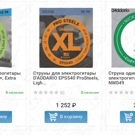
рогитары
Струны для электрогитары
Струна оди
, Extra
D'ADDARIO EPS540 ProSteels,
электрогит
Ligh...
NW049
В наличии
В наличии
(0)
1 252 ₽
ину
В корзину