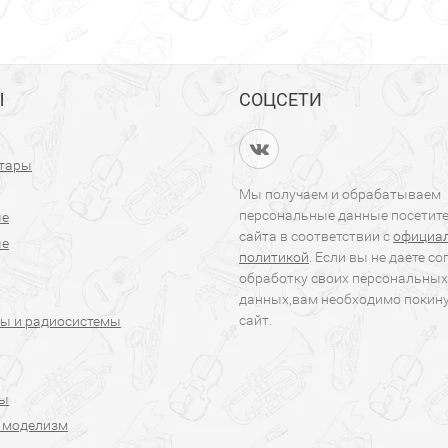
Ы
СОЦСЕТИ
итары
Мы получаем и обрабатываем
персональные данные посетит
ые
сайта в соответствии с
официа
ые
политикой
. Если вы не даете со
обработку своих персональных
данных,вам необходимо покин
сайт.
ы и радиосистемы
ры
 моделизм