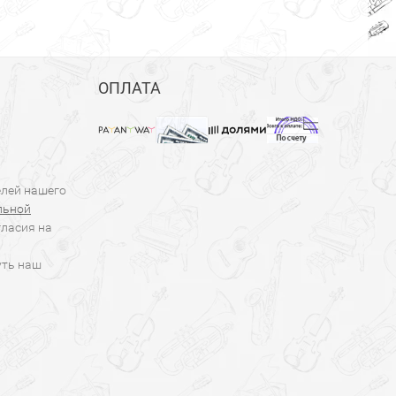
ОПЛАТА
елей нашего
льной
гласия на
уть наш