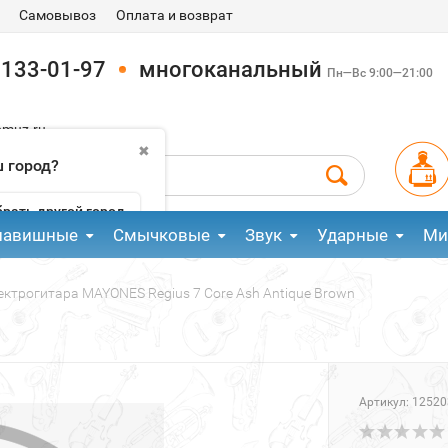
Самовывоз
Оплата и возврат
 133-01-97
многоканальный
Пн—Вс 9:00—21:00
pmuz.ru
✖
 город?
рать другой город
лавишные
Смычковые
Звук
Ударные
Ми
ектрогитара MAYONES Regius 7 Core Ash Antique Brown
Артикул:
12520