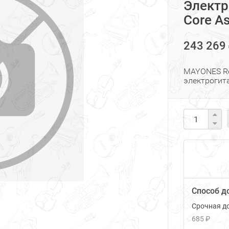
Электр
Core As
243 269
MAYONES Reg
электрогит
Способ д
Срочная до
685 ₽