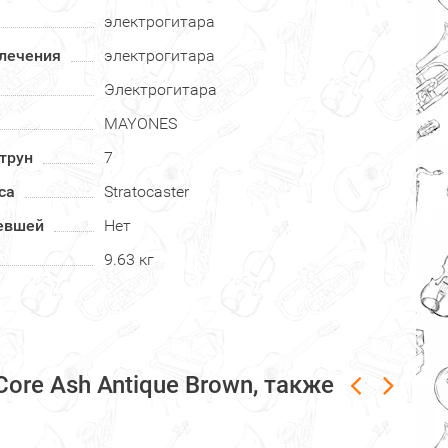
электрогитара
влечения
электрогитара
Электрогитара
MAYONES
трун
7
са
Stratocaster
левшей
Нет
9.63 кг
re Ash Antique Brown, также