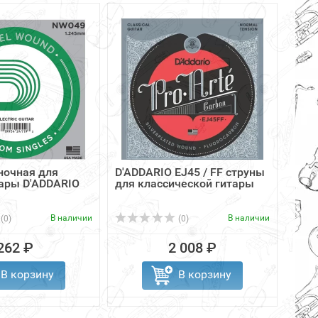
ночная для
D'ADDARIO EJ45 / FF струны
D'AD
ары D'ADDARIO
для классической гитары
50-1
для .
В наличии
В наличии
(0)
(0)
262 ₽
2 008 ₽
В корзину
В корзину