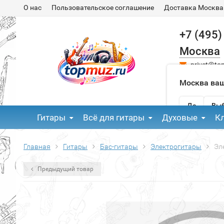
О нас
Пользовательское соглашение
Доставка Москва
+7 (495)
Москва
privet@to
Москва ваш
Да
Выб
Гитары
Всё для гитары
Духовые
К
Главная
Гитары
Бас-гитары
Электрогитары
Эл
Предыдущий товар