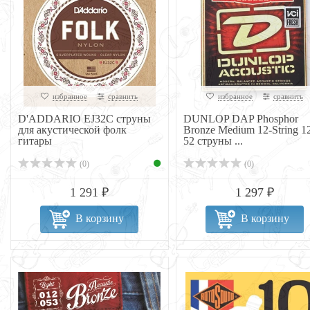
избранное
сравнить
избранное
сравнить
D'ADDARIO EJ32C струны
DUNLOP DAP Phosphor
для акустической фолк
Bronze Medium 12-String 1
гитары
52 струны ...
(0)
(0)
1 291 ₽
1 297 ₽
В корзину
В корзину