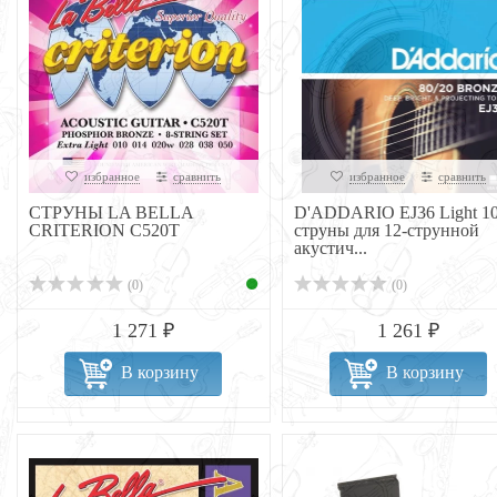
избранное
сравнить
избранное
сравнить
СТРУНЫ LA BELLA
D'ADDARIO EJ36 Light 10
CRITERION C520T
струны для 12-струнной
акустич...
(0)
(0)
1 271 ₽
1 261 ₽
В корзину
В корзину