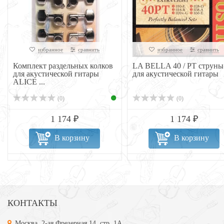
избранное
сравнить
избранное
сравнить
Комплект раздельных колков
LA BELLA 40 / PT струны
для акустической гитары
для акустической гитары
ALICE ...
(0)
(0)
1 174 ₽
1 174 ₽
В корзину
В корзину
КОНТАКТЫ
Москва, 2-ая Фрезерная 14, стр. 1А