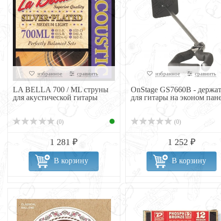
избранное
сравнить
избранное
сравнить
LA BELLA 700 / ML струны
OnStage GS7660B - держат
для акустической гитары
для гитары на эконом пан
(0)
(0)
1 281 ₽
1 252 ₽
В корзину
В корзину