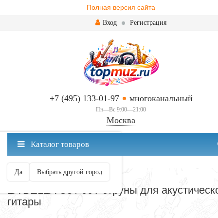
Полная версия сайта
Вход
Регистрация
+7 (495) 133-01-97
многоканальный
Пн—Вс 9:00—21:00
Москва
✖
Каталог товаров
Москва ваш город?
Да
Выбрать другой город
СТРУНЫ ДЛЯ ГИТАРЫ
LA BELLA C5 / 00T струны для акустическ
гитары