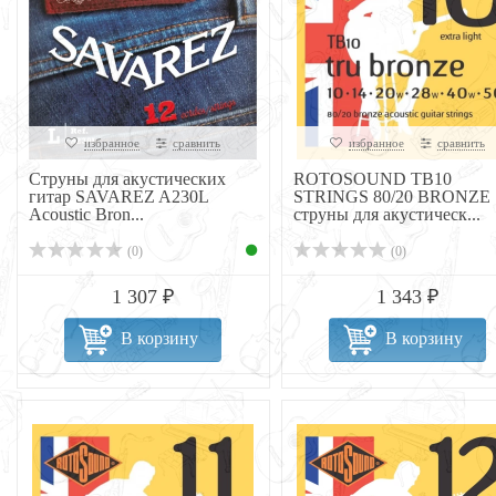
избранное
сравнить
избранное
сравнить
Струны для акустических
ROTOSOUND TB10
гитар SAVAREZ A230L
STRINGS 80/20 BRONZE
Acoustic Bron...
струны для акустическ...
(0)
(0)
1 307 ₽
1 343 ₽
В корзину
В корзину