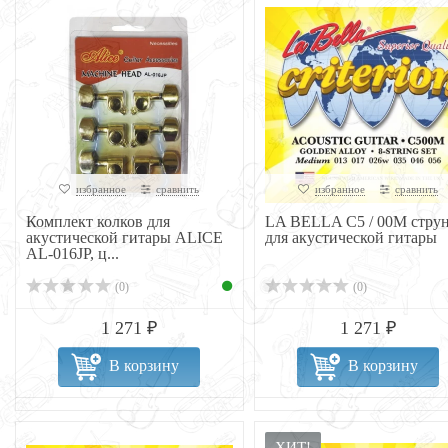
избранное
сравнить
избранное
сравнить
Комплект колков для
LA BELLA C5 / 00M стру
акустической гитары ALICE
для акустической гитары
AL-016JP, ц...
(0)
(0)
1 271 ₽
1 271 ₽
В корзину
В корзину
ХИТ!