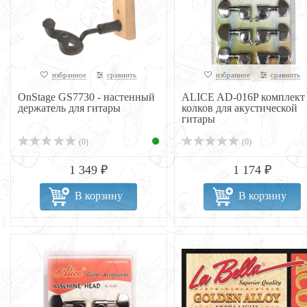
избранное
сравнить
избранное
сравнить
OnStage GS7730 - настенный
ALICE AD-016P комплект
держатель для гитары
колков для акустической
гитары
(0)
(0)
1 349 ₽
1 174 ₽
В корзину
В корзину