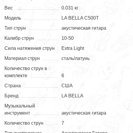
Вес
0.031 кг
Модель
LA BELLA C500T
Тип струн
акустическая гитара
Калибр струн
10-50
Сила натяжения струн
Extra Light
Материал струн
сталь/латунь
Количество струн в
комплекте
6
Страна
США
Бренд
LA BELLA
Музыкальный
инструмент
акустическая гитара
Количество струн
7