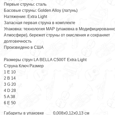
Первые струны: сталь
Басовые струны: Golden Alloy (латунь)
Натяжение: Extra Light
Запасная первая струна в комплекте
Упаковка: технология MAP (упаковка в Модифицированн
Атмосфере), бережет струны от окисления и сохраняет
долговечность
Произведено в США
Размеры струн LA BELLA C500T Extra Light
Струна Ключ Размер
1 E 10
2 B 14
3 G 20
4 D 28
5 A 38
6 E 50
Габариты в упаковке
0,008х0,12х0,13 см