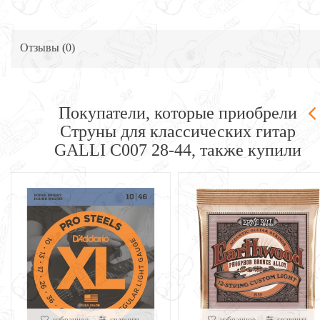
Отзывы (
0
)
Покупатели, которые приобрели
Струны для классических гитар
GALLI C007 28-44, также купили
ое
сравнить
избранное
сравнить
избр