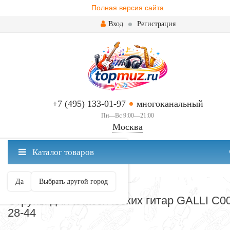
Полная версия сайта
Вход
Регистрация
+7 (495) 133-01-97
многоканальный
Пн—Вс 9:00—21:00
Москва
✖
Каталог товаров
Москва ваш город?
Да
Выбрать другой город
СТРУНЫ ДЛЯ ГИТАРЫ
Струны для классических гитар GALLI C0
28-44