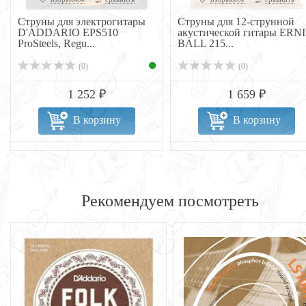
электрогитары
Струны для 12-струнной
D'ADDARI
 EPS510
акустической гитары ERNIE
для акуст
u...
BALL 215...
гитарытип
(0)
(0)
252 ₽
1 659 ₽
 корзину
В корзину
Рекомендуем посмотреть