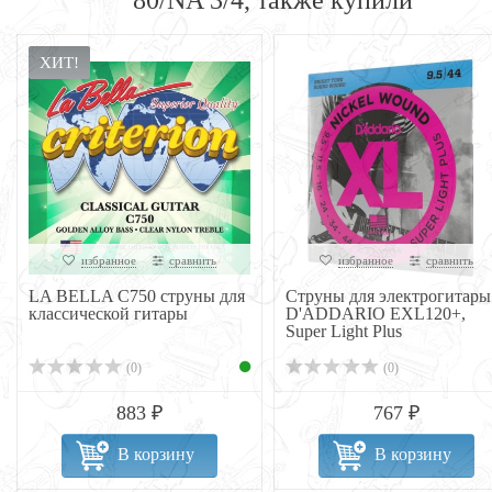
80/NA 3/4, также купили
ХИТ!
избранное
сравнить
избранное
сравнить
LA BELLA C750 струны для
Струны для электрогитары
классической гитары
D'ADDARIO EXL120+,
Super Light Plus
(0)
(0)
883 ₽
767 ₽
В корзину
В корзину