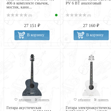
406 в комплекте смычок,
PV 6 BT аналоговый
мостик, кани...
(0)
(0)
27 151 ₽
27 160 ₽
В корзину
В корзину
избранное
сравнить
избранное
сравнить
Гитара акустическая
Гитара электроакустическ