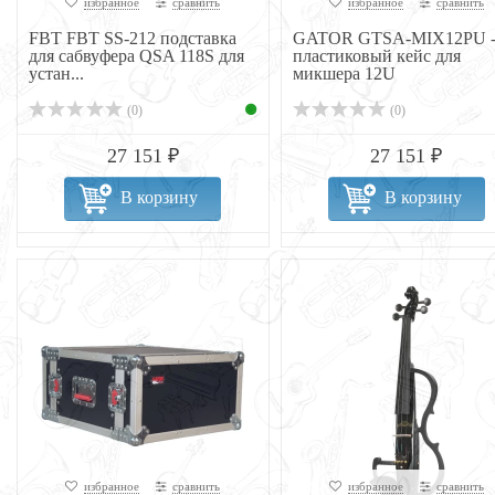
избранное
сравнить
избранное
сравнить
FBT FBT SS-212 подставка
GATOR GTSA-MIX12PU 
для сабвуфера QSA 118S для
пластиковый кейс для
устан...
микшера 12U
(0)
(0)
27 151 ₽
27 151 ₽
В корзину
В корзину
избранное
сравнить
избранное
сравнить