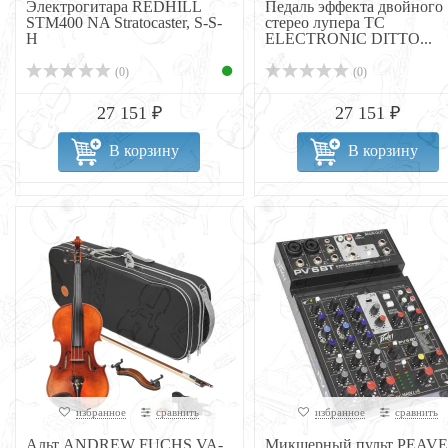
Электрогитара REDHILL
Педаль эффекта двойного
STM400 NA Stratocaster, S-S-
стерео лупера TC
H
ELECTRONIC DITTO...
(0)
(0)
27 151 ₽
27 151 ₽
В корзину
В корзину
избранное
сравнить
избранное
сравнить
Альт ANDREW FUCHS VA-
Микшерный пульт PEAV