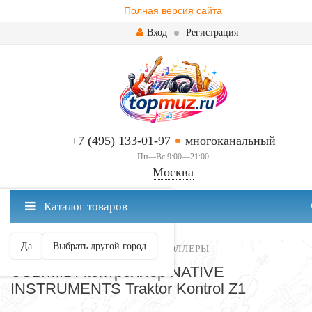
Полная версия сайта
Вход
Регистрация
+7 (495) 133-01-97
многоканальный
Пн—Вс 9:00—21:00
Москва
✖
Каталог товаров
Москва ваш город?
Да
Выбрать другой город
МИДИ-КЛАВИАТУРЫ И КОНТРОЛЛЕРЫ
USB/MIDI-контроллер NATIVE
INSTRUMENTS Traktor Kontrol Z1