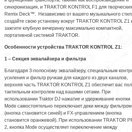
синхронизация, и TRAKTOR KONTROL F1 для творческих
Remix Deck™. Независимо от вашего музыкального стил
создайте свою установку вокруг TRAKTOR KONTROL Z1 
зажгите клубную вечеринку максимально компактной,
портативной системой TRAKTOR.
Особенности устройства
TRAKTOR
KONTROL
Z1:
1 – Секция эквалайзера и фильтра
Благодаря 3-полосному эквалайзеру, специальным конт
усиления и фильтр ручкам для каждого из двух каналов,
верхняя часть TRAKTOR KONTROL Z1 обеспечит вас по
тактильным контролем над вашими сетами. При
использовании Traktor DJ нажатие и удерживание кнопки
Mode самостоятельно переключает деки между фильтром
(кнопка становится синей) и FX-управлением (кнопка
становится оранжевой). При использовании TRAKTOR 
2, кнопка Mode осуществляет переключение между