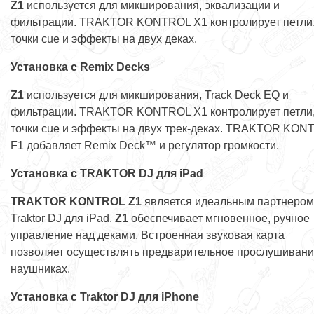
Z1
используется для микширования, эквализации и
фильтрации. TRAKTOR KONTROL X1 контролирует петли
точки cue и эффекты на двух деках.
Установка с Remix Decks
Z1
используется для микширования, Track Deck EQ и
фильтрации. TRAKTOR KONTROL X1 контролирует петли
точки cue и эффекты на двух трек-деках. TRAKTOR KON
F1 добавляет Remix Deck™ и регулятор громкости.
Установка с
TRAKTOR
DJ для
iPad
TRAKTOR KONTROL Z1
является идеальным партнером
Traktor DJ для iPad.
Z1
обеспечивает мгновенное, ручное
управление над деками. Встроенная звуковая карта
позволяет осуществлять предварительное прослушивани
наушниках.
Установка с Traktor DJ для iPhone