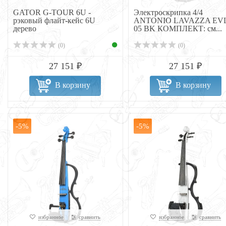
GATOR G-TOUR 6U -
Электроскрипка 4/4
рэковый флайт-кейс 6U
ANTONIO LAVAZZA EVL
дерево
05 BK КОМПЛЕКТ: см...
(0)
(0)
27 151 ₽
27 151 ₽
В корзину
В корзину
-5%
-5%
избранное
сравнить
избранное
сравнить