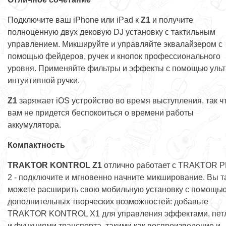
Подключите ваш iPhone или iPad к
Z1
и получите
полноценную двух дековую DJ установку с тактильным
управлением. Микшируйте и управляйте эквалайзером с
помощью фейдеров, ручек и кнопок профессионального
уровня. Применяйте фильтры и эффекты с помощью ульт
интуитивной ручки.
Z1
заряжает iOS устройство во время выступления, так ч
вам не придется беспокоиться о времени работы
аккумулятора.
Компактность
TRAKTOR KONTROL Z1
отлично работает с TRAKTOR 
2 - подключите и мгновенно начните микширование. Вы т
можете расширить свою мобильную установку с помощь
дополнительных творческих возможностей: добавьте
TRAKTOR KONTROL X1 для управления эффектами, пет
и функциями транспорта, такими как воспроизведение и