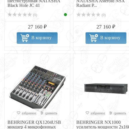
шестиструнная NATASHA
NATASHA Asteroid NSX
Black Hole JC 41
Radiant P...
(0)
(0)
27 160 ₽
27 160 ₽
В корзину
В корзину
избранное
сравнить
избранное
сравнить
BEHRINGER QX1204USB
BEHRINGER NX1000
микшер 4 микрофонных
усилитель мощности 2х16