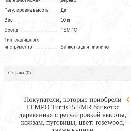
Материал ножек
дерево
Регулировка высоты
Да
Вес
10 кг
Бренд
TEMPO
Тип клавишного
инструмента
Банкетка для пианино
Отзывы (
0
)
Покупатели, которые приобрели
TEMPO Turris151/MR банкетка
деревянная с регулировкой высоты,
кожзам, пуговицы, цвет: rosewood,
также купили