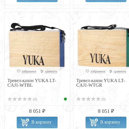
избранное
сравнить
избранное
сравнить
Тревел-кахон YUKA LT-
Тревел-кахон YUKA LT-
CAJ1-WTBL
CAJ1-WTGR
(0)
(0)
8 051 ₽
8 051 ₽
В корзину
В корзину