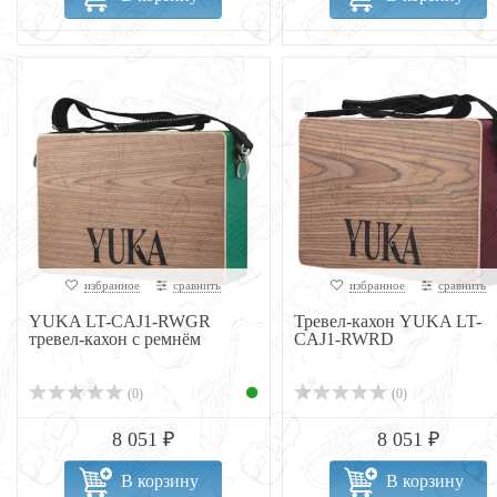
избранное
сравнить
избранное
сравнить
YUKA LT-CAJ1-RWGR
Тревел-кахон YUKA LT-
тревел-кахон с ремнём
CAJ1-RWRD
(0)
(0)
8 051 ₽
8 051 ₽
В корзину
В корзину