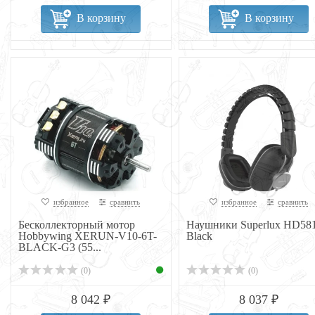
В корзину
В корзину
избранное
сравнить
избранное
сравнить
Бесколлекторный мотор
Наушники Superlux HD58
Hobbywing XERUN-V10-6T-
Black
BLACK-G3 (55...
(0)
(0)
8 042 ₽
8 037 ₽