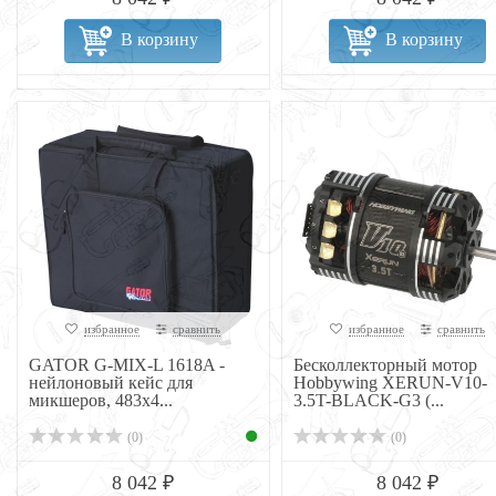
В корзину
В корзину
избранное
сравнить
избранное
сравнить
GATOR G-MIX-L 1618A -
Бесколлекторный мотор
нейлоновый кейс для
Hobbywing XERUN-V10-
микшеров, 483x4...
3.5T-BLACK-G3 (...
(0)
(0)
8 042 ₽
8 042 ₽