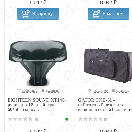
8 042 ₽
8 042 ₽
В корзину
В корзину
избранное
сравнить
избранное
сравнить
EIGHTEEN SOUND XT1464
GATOR GKB-61 -
рупор для ВЧ драйвера
нейлоновый чехол для
60*50град, вх...
клавишных на 61 клавиш
(0)
(0)
8 042 ₽
8 042 ₽