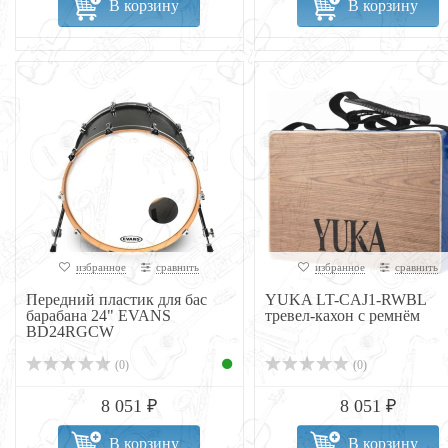
В корзину
В корзину
избранное
сравнить
избранное
сравнить
Передний пластик для бас
YUKA LT-CAJ1-RWBL
барабана 24" EVANS
тревел-кахон с ремнём
BD24RGCW
(0)
(0)
8 051 ₽
8 051 ₽
В корзину
В корзину