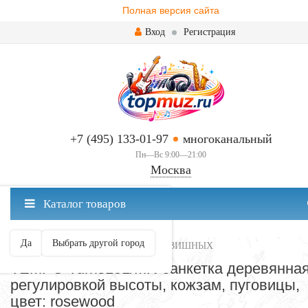
Полная версия сайта
Вход
Регистрация
+7 (495) 133-01-97
многоканальный
Пн—Вс 9:00—21:00
Москва
✖
Каталог товаров
Москва ваш город?
Да
Выбрать другой город
БАНКЕТКИ И СТУЛЬЯ ДЛЯ КЛАВИШНЫХ
TEMPO Turris151/MR банкетка деревянная
регулировкой высоты, кожзам, пуговицы,
цвет: rosewood