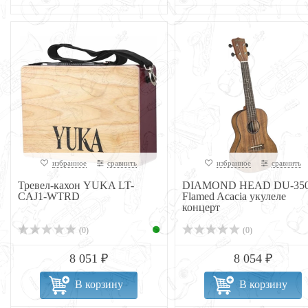
избранное
сравнить
избранное
сравнить
Тревел-кахон YUKA LT-
DIAMOND HEAD DU-35
CAJ1-WTRD
Flamed Acacia укулеле
концерт
(0)
(0)
8 051 ₽
8 054 ₽
В корзину
В корзину