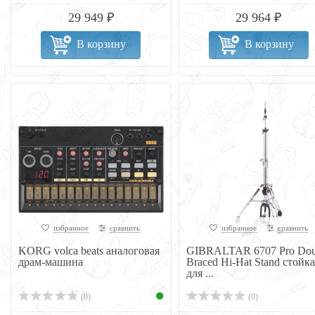
29 949 ₽
29 964 ₽
В корзину
В корзину
избранное
сравнить
избранное
сравнить
KORG volca beats аналоговая
GIBRALTAR 6707 Pro Dou
драм-машина
Braced Hi-Hat Stand стойка
для ...
(0)
(0)