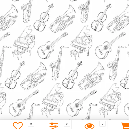
0
0
0