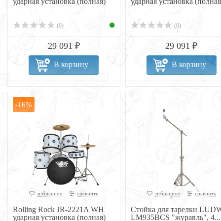
ударная установка (полная)
ударная установка (полная
(0)
(0)
29 091 ₽
29 091 ₽
В корзину
В корзину
-16%
избранное
сравнить
избранное
сравнить
Rolling Rock JR-2221A WH
Стойка для тарелки LUD
ударная установка (полная)
LM935BCS "журавль", 4...