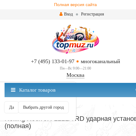
Полная версия сайта
Вход
Регистрация
+7 (495) 133-01-97
многоканальный
Пн—Вс 9:00—21:00
Москва
✖
Каталог товаров
Москва ваш город?
Да
Выбрать другой город
УДАРНЫЕ УСТАНОВКИ
Rolling Rock JR-2221A RD ударная устано
(полная)