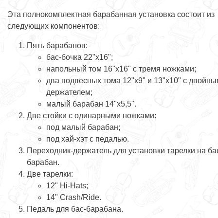
Эта полнокомплектная барабанная установка состоит из
следующих компонентов:
Пять барабанов:
бас-бочка 22"х16";
напольный том 16"х16" с тремя ножками;
два подвесных тома 12"х9" и 13"х10" с двойны
держателем;
малый барабан 14"х5,5".
Две стойки с одинарными ножками:
под малый барабан;
под хай-хэт с педалью.
Переходник-держатель для установки тарелки на ба
барабан.
Две тарелки:
12" Hi-Hats;
14" Crash/Ride.
Педаль для бас-барабана.