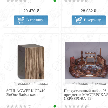
(0)
(0)
29 470 ₽
28 632 ₽
В корзину
В корзину
избранное
сравнить
избранное
сравнить
SCHLAGWERK CP410
Перкуссионный набор 26
2inOne Barista кахон
предметов МАСТЕРСКА
СЕРЕБРОВА Т2-...
(0)
(0)