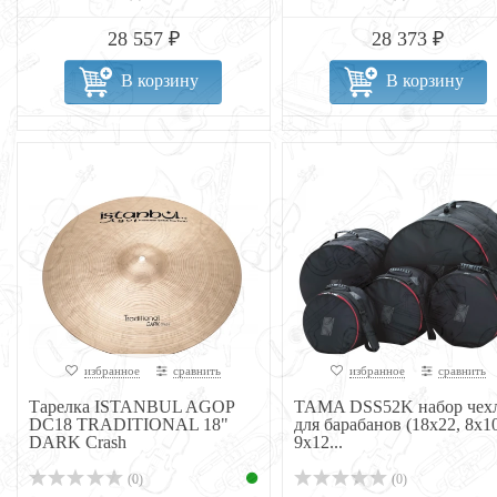
28 557 ₽
28 373 ₽
В корзину
В корзину
избранное
сравнить
избранное
сравнить
Тарелка ISTANBUL AGOP
TAMA DSS52K набор чех
DC18 TRADITIONAL 18"
для барабанов (18x22, 8x10
DARK Crash
9x12...
(0)
(0)