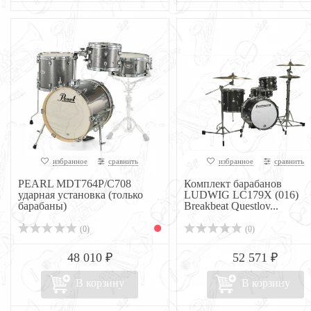
избранное
сравнить
избранное
сравнить
PEARL MDT764P/C708
Комплект барабанов
ударная установка (только
LUDWIG LC179X (016)
барабаны)
Breakbeat Questlov...
(0)
(0)
48 010 ₽
52 571 ₽
В корзину
В корзину