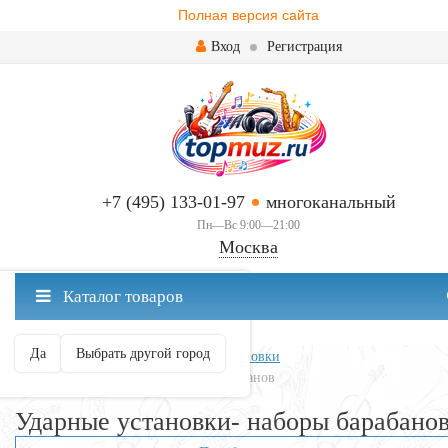
Полная версия сайта
Вход
Регистрация
+7 (495) 133-01-97
многоканальный
Пн—Вс 9:00—21:00
Москва
✖
Каталог товаров
Москва ваш город?
Да
Выбрать другой город
Главная
Ударные
Ударные установки
Ударные установки- наборы барабанов
Ударные установки- наборы барабано