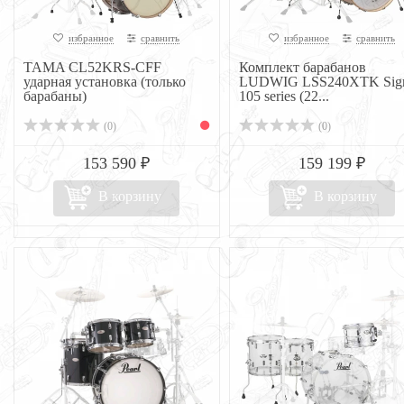
избранное
сравнить
избранное
сравнить
TAMA CL52KRS-CFF
Комплект барабанов
ударная установка (только
LUDWIG LSS240XTK Sign
барабаны)
105 series (22...
(0)
(0)
153 590 ₽
159 199 ₽
В корзину
В корзину