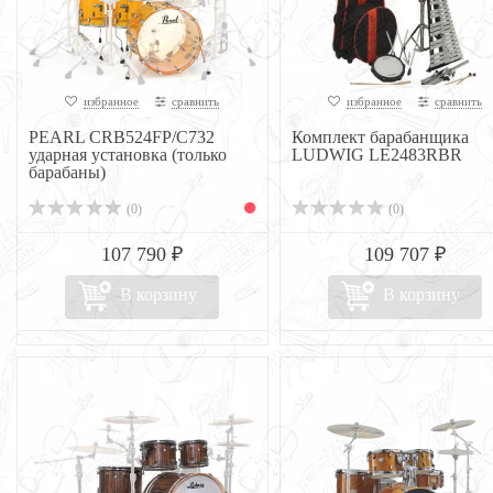
избранное
сравнить
избранное
сравнить
PEARL CRB524FP/C732
Комплект барабанщика
ударная установка (только
LUDWIG LE2483RBR
барабаны)
(0)
(0)
107 790 ₽
109 707 ₽
В корзину
В корзину