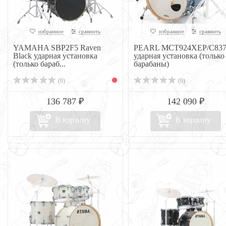
избранное
сравнить
избранное
сравнить
YAMAHA SBP2F5 Raven
PEARL MCT924XEP/C83
Black ударная установка
ударная установка (только
(только бараб...
барабаны)
(0)
(0)
136 787 ₽
142 090 ₽
В корзину
В корзину