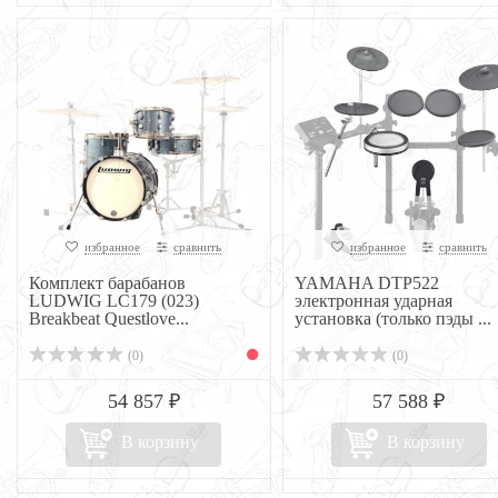
избранное
сравнить
избранное
сравнить
Комплект барабанов
YAMAHA DTP522
LUDWIG LC179 (023)
электронная ударная
Breakbeat Questlove...
установка (только пэды ...
(0)
(0)
54 857 ₽
57 588 ₽
В корзину
В корзину