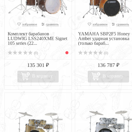
избранное
сравнить
избранное
сравнить
Комплект барабанов
YAMAHA SBP2F5 Honey
LUDWIG LSS240XME Signet
Amber ударная установка
105 series (22...
(только бараб...
(0)
(0)
135 301 ₽
136 787 ₽
В корзину
В корзину