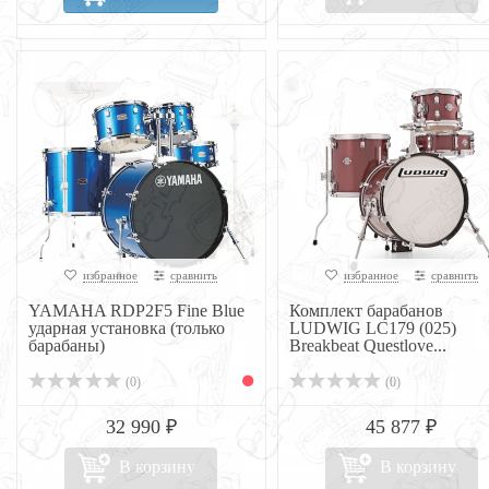
избранное
сравнить
избранное
сравнить
YAMAHA RDP2F5 Fine Blue
Комплект барабанов
ударная установка (только
LUDWIG LC179 (025)
барабаны)
Breakbeat Questlove...
(0)
(0)
32 990 ₽
45 877 ₽
В корзину
В корзину