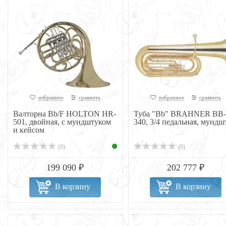
избранное
сравнить
избранное
сравнить
Валторна Bb/F HOLTON HR-
Туба "Bb" BRAHNER BB-
501, двойная, с мундштуком
340, 3/4 педальная, мундшт
и кейсом
(0)
(0)
199 090 ₽
202 777 ₽
В корзину
В корзину