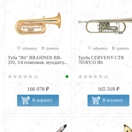
избранное
сравнить
избранное
сравнить
Туба "Bb" BRAHNER BB-
Труба CERVENY CTR
310, 3/4 помповая, мундшту...
701RY-O Bb
(0)
(0)
166 078 ₽
165 318 ₽
В корзину
В корзину