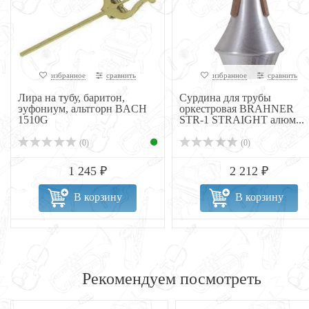
избранное
сравнить
избранное
сравнить
Лира на тубу, баритон,
Сурдина для трубы
эуфониум, альтгорн BACH
оркестровая BRAHNER
1510G
STR-1 STRAIGHT алюм...
(0)
(0)
1 245 ₽
2 212 ₽
В корзину
В корзину
Рекомендуем посмотреть