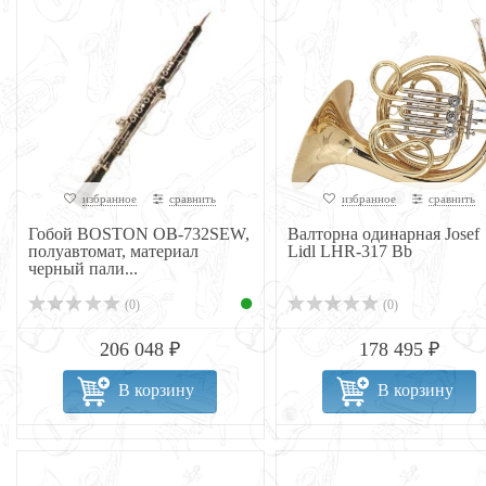
избранное
сравнить
избранное
сравнить
Гобой BOSTON OB-732SEW,
Валторна одинарная Josef
полуавтомат, материал
Lidl LHR-317 Bb
черный пали...
(0)
(0)
206 048 ₽
178 495 ₽
В корзину
В корзину