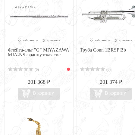
избранное
сравнить
избранное
сравнить
Флейта-альт "G" MIYAZAWA
Труба Conn 1BRSP Bb
MJA-NS французская сис...
(0)
(0)
201 368 ₽
201 374 ₽
В корзину
В корзину