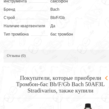
инструмента
саксофон
Бренд
Bach
Строй
Bb/F/Gb
Наличие квартвентиля
Да
Тип тромбона
бас тромбон
Отзывы (
0
)
Покупатели, которые приобрели
Тромбон-бас Bb/F/Gb Bach 50AFЗL
Stradivarius, также купили