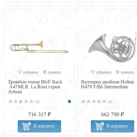
избранное
сравнить
избранное
сравнить
Тромбон-тенор Bb/F Bach
Валторна двойная Holton
A47MLR La Rosa серия
H479 F/Bb Intermediate
Artisan
(0)
(0)
716 317 ₽
662 790 ₽
В корзину
В корзину