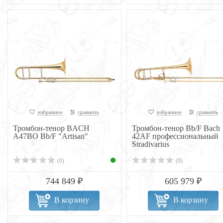
избранное
сравнить
избранное
сравнить
Тромбон-тенор BACH
Тромбон-тенор Bb/F Bach
A47BO Bb/F "Artisan"
42AF профессиональный
Stradivarius
(0)
(0)
744 849 ₽
605 979 ₽
В корзину
В корзину