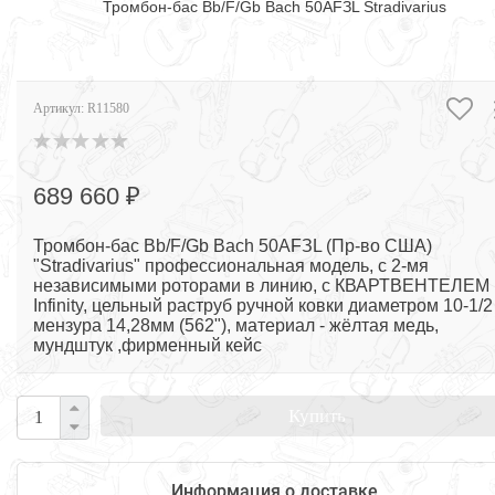
Тромбон-бас Bb/F/Gb Bach 50AFЗL Stradivarius
Артикул:
R11580
689 660 ₽
Тромбон-бас Bb/F/Gb Bach 50AFЗL (Пр-во США)
"Stradivarius" профессиональная модель, с 2-мя
независимыми роторами в линию, с КВАРТВЕНТЕЛЕМ
Infinity, цельный раструб ручной ковки диаметром 10-1/2 
мензура 14,28мм (562"), материал - жёлтая медь,
мундштук ,фирменный кейс
Купить
Информация о доставке