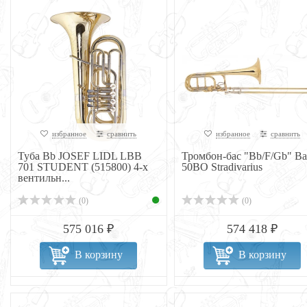
избранное
сравнить
избранное
сравнить
Туба Bb JOSEF LIDL LBB
Тромбон-бас "Bb/F/Gb" Ba
701 STUDENT (515800) 4-х
50BO Stradivarius
вентильн...
(0)
(0)
575 016 ₽
574 418 ₽
В корзину
В корзину