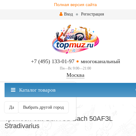
Полная версия сайта
Вход
Регистрация
+7 (495) 133-01-97
многоканальный
Пн—Вс 9:00—21:00
Москва
✖
Каталог товаров
Москва ваш город?
Да
Выбрать другой город
ТРОМБОНЫ
Тромбон-бас Bb/F/Gb Bach 50AFЗL
Stradivarius