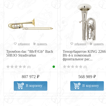
избранное
сравнить
избранное
сравнить
Тромбон-бас "Bb/F/Gb" Bach
Тенор/баритон KING 2266
50B3O Stradivarius
Bb 4-х помповый
фронтальное рас...
(0)
(0)
807 972 ₽
568 989 ₽
В корзину
В корзину