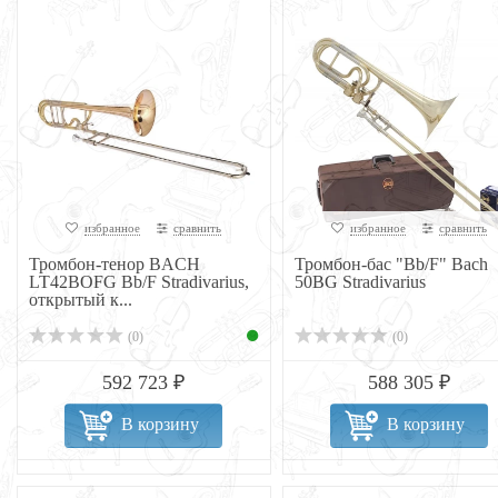
избранное
сравнить
избранное
сравнить
Тромбон-тенор BACH
Тромбон-бас "Bb/F" Bach
LT42BOFG Bb/F Stradivarius,
50BG Stradivarius
открытый к...
(0)
(0)
592 723 ₽
588 305 ₽
В корзину
В корзину