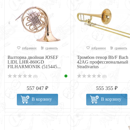
избранное
сравнить
избранное
сравнить
Валторна двойная JOSEF
Тромбон-тенор Bb/F Bach
LIDL LHR-860GD
42AG профессиональный
FILHARMONIK (515445...
Stradivarius
(0)
(0)
557 047 ₽
555 355 ₽
В корзину
В корзину