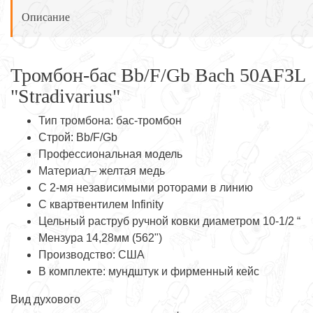
Описание
Тромбон-бас Bb/F/Gb Bach 50AFЗL
"Stradivarius"
Тип тромбона: бас-тромбон
Строй: Bb/F/Gb
Профессиональная модель
Материал– желтая медь
С 2-мя независимыми роторами в линию
С квартвентилем Infinity
Цельный раструб ручной ковки диаметром 10-1/2 “
Мензура 14,28мм (562")
Производство: США
В комплекте: мундштук и фирменный кейс
Вид духового