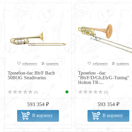
избранное
сравнить
избранное
сравнить
Тромбон-бас Bb/F Bach
Тромбон –бас
50BOG Stradivarius
"Bb/F/D/Gb,Eb/G-Tuning"
Holton TR-...
(0)
(0)
593 354 ₽
593 354 ₽
В корзину
В корзину