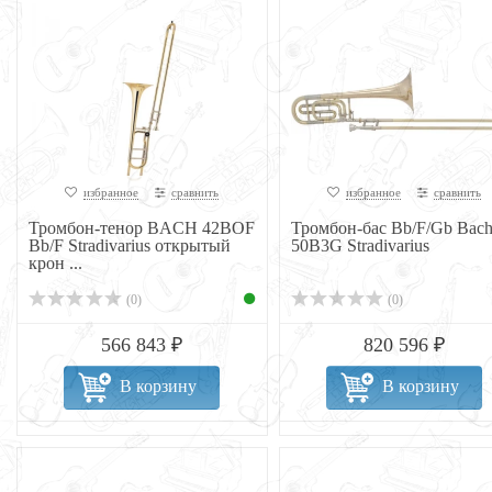
избранное
сравнить
избранное
сравнить
Тромбон-тенор BACH 42BOF
Тромбон-бас Bb/F/Gb Bac
Bb/F Stradivarius открытый
50B3G Stradivarius
крон ...
(0)
(0)
566 843 ₽
820 596 ₽
В корзину
В корзину