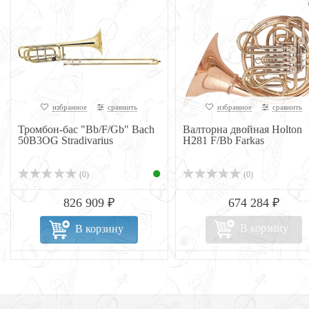
избранное
сравнить
избранное
сравнить
Тромбон-бас "Bb/F/Gb" Bach
Валторна двойная Holton
50B3OG Stradivarius
H281 F/Bb Farkas
(0)
(0)
826 909 ₽
674 284 ₽
В корзину
В корзину