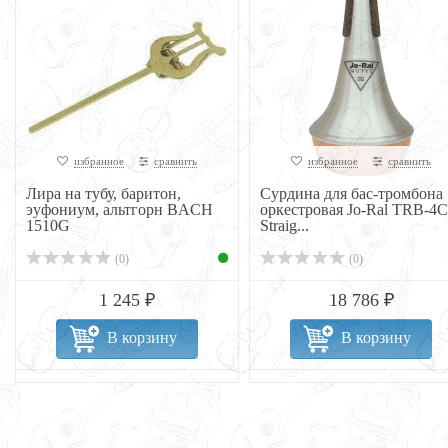
избранное
сравнить
избранное
сравнить
Лира на тубу, баритон,
Сурдина для бас-тромбона
эуфониум, альтгорн BACH
оркестровая Jo-Ral TRB-4C
1510G
Straig...
(0)
(0)
1 245 ₽
18 786 ₽
В корзину
В корзину