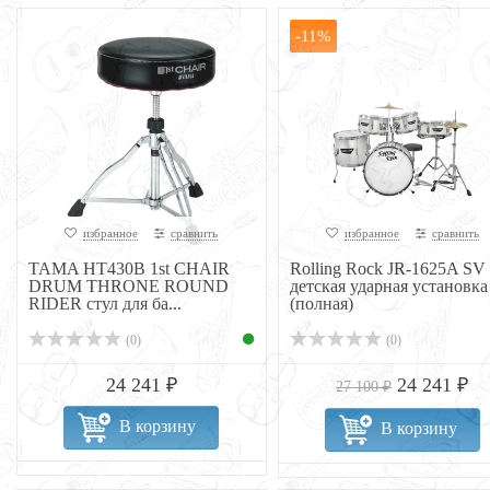
-11%
избранное
сравнить
избранное
сравнить
TAMA HT430B 1st CHAIR
Rolling Rock JR-1625A SV
DRUM THRONE ROUND
детская ударная установка
RIDER стул для ба...
(полная)
(0)
(0)
24 241 ₽
24 241 ₽
27 100 ₽
В корзину
В корзину