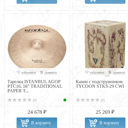
избранное
сравнить
избранное
сравнить
Тарелка ISTANBUL AGOP
Кахон с подструнником
PTC16, 16" TRADITIONAL
TYCOON STKS-29 CWI
PAPER T...
(0)
(0)
24 678 ₽
25 269 ₽
В корзину
В корзину