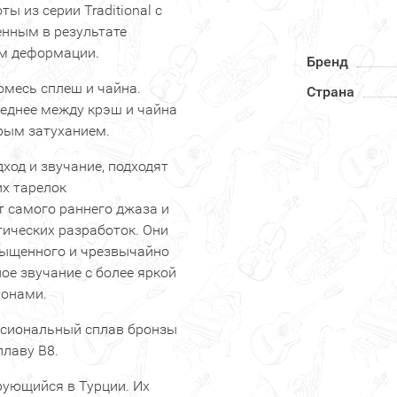
 из серии Traditional с
нным в результате
ем деформации.
Бренд
омесь сплеш и чайна.
Страна
реднее между крэш и чайна
трым затуханием.
дход и звучание, подходят
их тарелок
т самого раннего джаза и
тических разработок. Они
асыщенного и чрезвычайно
ое звучание с более яркой
тонами.
ссиональный сплав бронзы
плаву В8.
ирующийся в Турции. Их