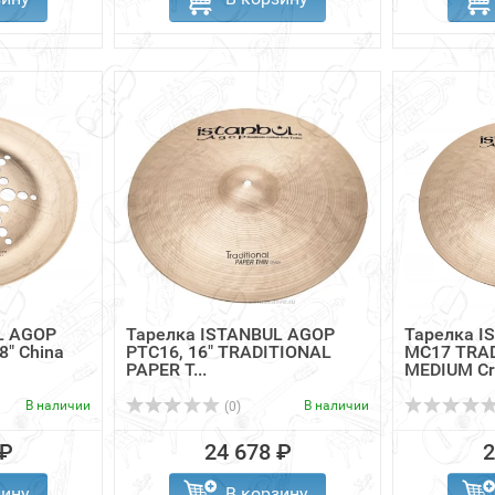
L AGOP
Тарелка ISTANBUL AGOP
Тарелка I
8" China
PTC16, 16" TRADITIONAL
MC17 TRAD
PAPER T...
MEDIUM Cr
В наличии
В наличии
(0)
 ₽
24 678 ₽
2
зину
В корзину