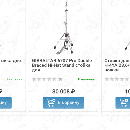
тойка для
GIBRALTAR 6707 Pro Double
Стойка для
Braced Hi-Hat Stand стойка
H-4YA 28,6
для ...
ножки
В наличии
В наличии
(0)
₽
30 008 ₽
1
ину
В корзину