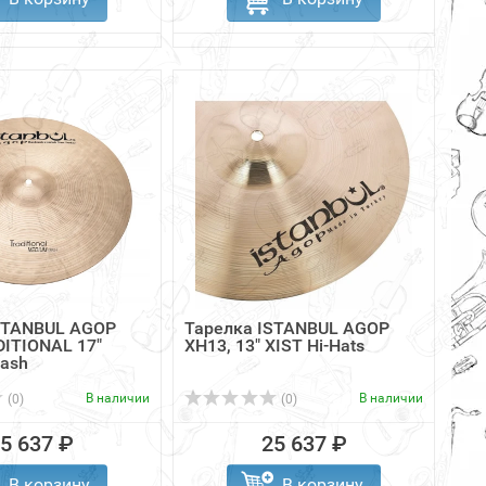
STANBUL AGOP
Тарелка ISTANBUL AGOP
ITIONAL 17"
XH13, 13" XIST Hi-Hats
ash
В наличии
В наличии
(0)
(0)
5 637 ₽
25 637 ₽
В корзину
В корзину