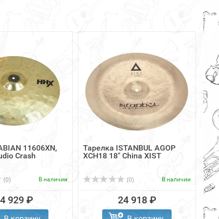
ABIAN 11606XN,
Тарелка ISTANBUL AGOP
udio Crash
XCH18 18" China XIST
В наличии
В наличии
(0)
(0)
4 929 ₽
24 918 ₽
В корзину
В корзину