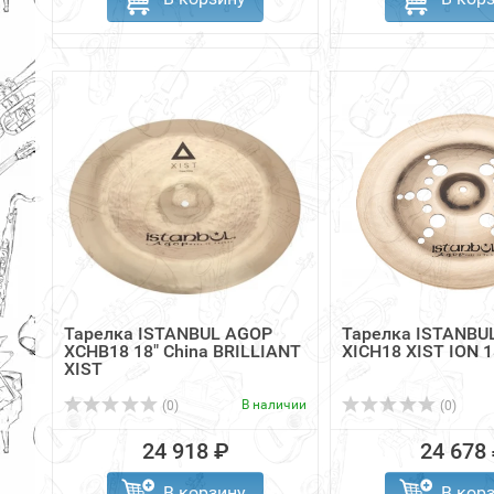
Тарелка ISTANBUL AGOP
Тарелка ISTANBU
XCHB18 18" China BRILLIANT
XICH18 XIST ION 1
XIST
В наличии
(0)
(0)
24 918 ₽
24 678
В корзину
В кор