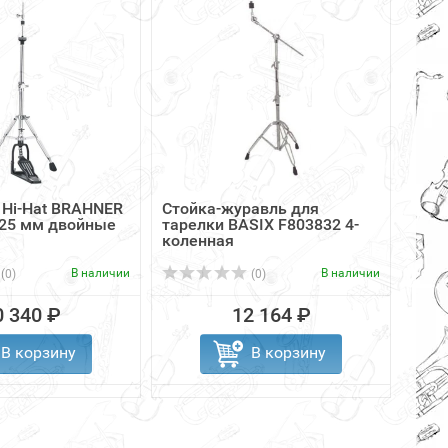
 Hi-Hat BRAHNER
Стойка-журавль для
GIBR
/25 мм двойные
тарелки BASIX F803832 4-
для 
коленная
В наличии
В наличии
(0)
(0)
0 340 ₽
12 164 ₽
В корзину
В корзину