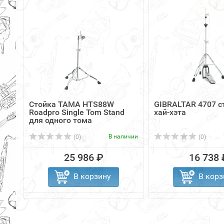
Стойка TAMA HTS88W
GIBRALTAR 4707 с
Roadpro Single Tom Stand
хай-хэта
для одного тома
В наличии
(0)
(0)
25 986 ₽
16 738 
В корзину
В корз