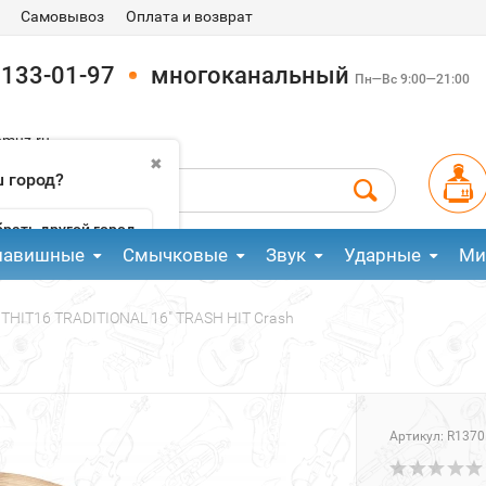
Самовывоз
Оплата и возврат
 133-01-97
многоканальный
Пн—Вс 9:00—21:00
pmuz.ru
✖
 город?
рать другой город
лавишные
Смычковые
Звук
Ударные
Ми
THIT16 TRADITIONAL 16" TRASH HIT Crash
Артикул:
R1370