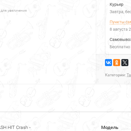
Курьер
 для увеличения
Завтра
Б
Пункты са
8 августа 
Самовыво
Бесплатно
Категории:
Т
H HIT Crash -
Модель