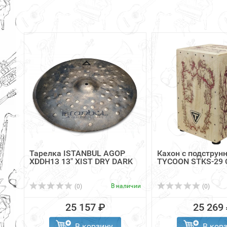
Тарелка ISTANBUL AGOP
Кахон с подструн
XDDH13 13" XIST DRY DARK
TYCOON STKS-29 
В наличии
(0)
(0)
25 157 ₽
25 269
В корзину
В кор