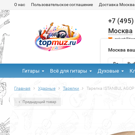
О нас
Пользовательское соглашение
Доставка Москва
+7 (495)
Москва
privet@to
Москва ваш
Да
Выб
Гитары
Всё для гитары
Духовые
К
Главная
Ударные
Тарелки
Тарелка ISTANBUL AGOP 
Предыдущий товар