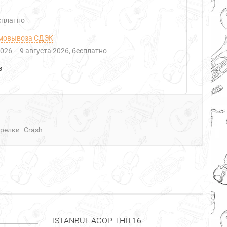
есплатно
мовывоза СДЭК
2026
–
9 августа 2026
Бесплатно
з
арелки
Crash
ISTANBUL AGOP THIT16