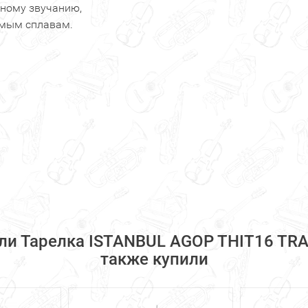
ьному звучанию,
емым сплавам.
ли Тарелка ISTANBUL AGOP THIT16 TRAD
также купили