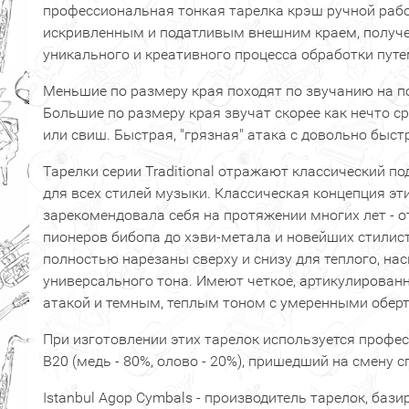
профессиональная тонкая тарелка крэш ручной работы
искривленным и податливым внешним краем, получе
уникального и креативного процесса обработки пут
Меньшие по размеру края походят по звучанию на п
Большие по размеру края звучат скорее как нечто с
или свиш. Быстрая, "грязная" атака с довольно быс
Тарелки серии Traditional отражают классический по
для всех стилей музыки. Классическая концепция эт
зарекомендовала себя на протяжении многих лет - о
пионеров бибопа до хэви-метала и новейших стилис
полностью нарезаны сверху и снизу для теплого, н
универсального тона. Имеют четкое, артикулированн
атакой и темным, теплым тоном с умеренными обер
При изготовлении этих тарелок используется профе
В20 (медь - 80%, олово - 20%), пришедший на смену с
Istanbul Agop Cymbals - производитель тарелок, баз