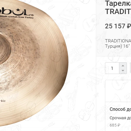
Тарелк
TRADIT
25 157 
TRADITIONA
Турция) 16"
Способ д
Срочная до
685 ₽