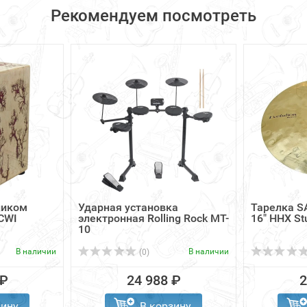
Рекомендуем посмотреть
ником
Ударная установка
Тарелка S
CWI
электронная Rolling Rock MT-
16" HHX St
10
В наличии
В наличии
(0)
 ₽
24 988 ₽
2
зину
В корзину