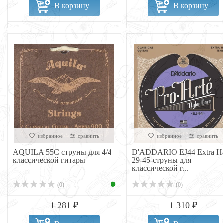
В корзину
В корзину
избранное
сравнить
избранное
сравнить
AQUILA 55C струны для 4/4
D'ADDARIO EJ44 Extra H
классической гитары
29-45-струны для
классической г...
(0)
(0)
1 281 ₽
1 310 ₽