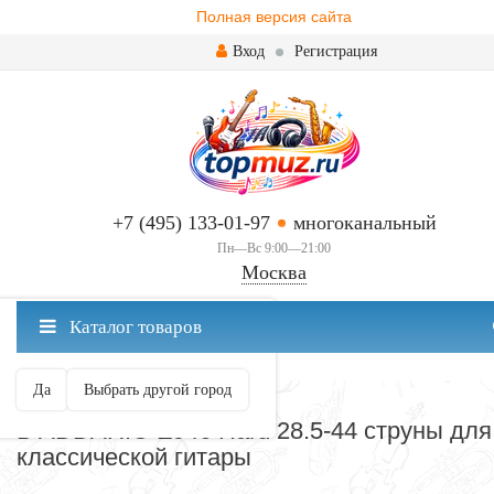
Полная версия сайта
Вход
Регистрация
+7 (495) 133-01-97
многоканальный
Пн—Вс 9:00—21:00
Москва
✖
Каталог товаров
Москва ваш город?
Да
Выбрать другой город
СТРУНЫ ДЛЯ ГИТАРЫ
D'ADDARIO EJ46 Hard 28.5-44 струны для
классической гитары