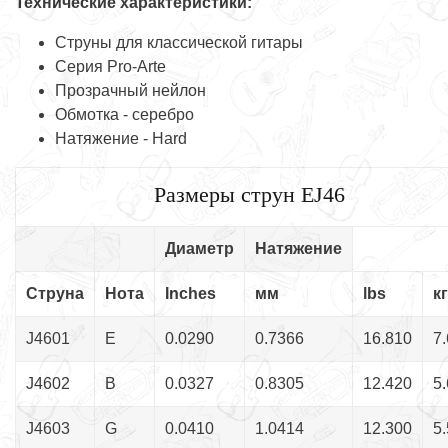
Технические характеристики:
Струны для классической гитары
Серия Pro-Arte
Прозрачный нейлон
Обмотка - серебро
Натяжение - Hard
Размеры струн EJ46
Диаметр
Натяжение
Струна
Нота
Inches
мм
lbs
кг
J4601
E
0.0290
0.7366
16.810
7
J4602
B
0.0327
0.8305
12.420
5
J4603
G
0.0410
1.0414
12.300
5