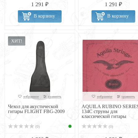
1 291 ₽
1 291 ₽
В корзину
В корзину
ХИТ!
избранное
сравнить
избранное
сравнить
Чехол для акустической
AQUILA RUBINO SERIE
гитары FLIGHT FBG-2009
134C струны для
классической гитары
(0)
(0)