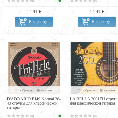
(0)
(0)
1 291 ₽
1 291 ₽
В корзину
В корзину
избранное
сравнить
избранное
сравнить
D'ADDARIO EJ49 Normal 28-
LA BELLA 2001FH струн
43 струны для классической
для классической гитары
гитары
(0)
(0)