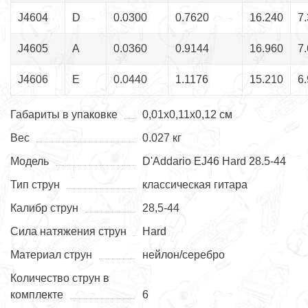
J4604
D
0.0300
0.7620
16.240
7
J4605
A
0.0360
0.9144
16.960
7
J4606
E
0.0440
1.1176
15.210
6
Габариты в упаковке
0,01х0,11х0,12 см
Вес
0.027 кг
Модель
D'Addario EJ46 Hard 28.5-44
Тип струн
классическая гитара
Калибр струн
28,5-44
Сила натяжения струн
Hard
Материал струн
нейлон/серебро
Количество струн в
комплекте
6