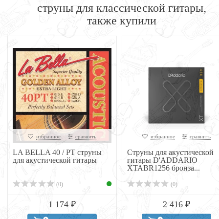
струны для классической гитары,
также купили
избранное
сравнить
избранное
сравнить
LA BELLA 40 / PT струны
Струны для акустической
для акустической гитары
гитары D'ADDARIO
XTABR1256 бронза...
(0)
(0)
1 174 ₽
2 416 ₽