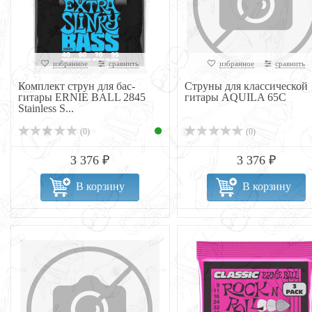
избранное
сравнить
избранное
сравнить
Комплект струн для бас-
Струны для классической
гитары ERNIE BALL 2845
гитары AQUILA 65C
Stainless S...
(0)
(0)
3 376 ₽
3 376 ₽
В корзину
В корзину