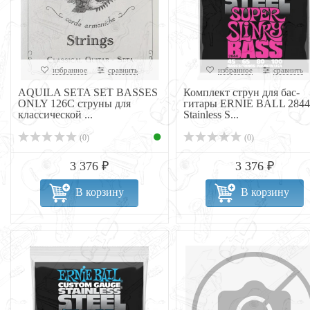
избранное
сравнить
избранное
сравнить
AQUILA SETA SET BASSES
Комплект струн для бас-
ONLY 126C струны для
гитары ERNIE BALL 2844
классической ...
Stainless S...
(0)
(0)
3 376 ₽
3 376 ₽
В корзину
В корзину