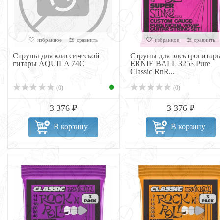
избранное
сравнить
избранное
сравнить
Струны для классической
Струны для электрогитар
гитары AQUILA 74C
ERNIE BALL 3253 Pure
Classic RnR...
(0)
(0)
3 376 ₽
3 376 ₽
В корзину
В корзину