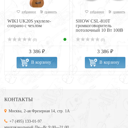
избранное
сравнить
избранное
сравнить
WIKI UK20S укулеле-
SHOW CSL-810T
сопрано с чехлом
громкоговоритель
потолочный 10 Вт 100В
дина...
(0)
(0)
3 386 ₽
3 386 ₽
В корзину
В корзину
КОНТАКТЫ
Москва, 2-ая Фрезерная 14, стр. 1А
+7 (495) 133-01-97
многоканальный
Пн—Вс 9:00—21:00