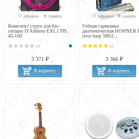
избранное
сравнить
избранное
сравнить
Комплект струн для бас-
Губная гармошка
гитары D'Addario EXL170S,
диатоническая HOHNER 
45-100
river harp 590/2...
(0)
(6)
3 371 ₽
3 366 ₽
В корзину
В корзину