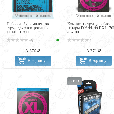
избранное
сравнить
избранное
сравнить
Набор из 3х комплектов
Комплект струн для бас-
струн для электрогитары
гитары D'Addario EXL170
ERNIE BALL...
45-100
(0)
(0)
3 376 ₽
3 371 ₽
В корзину
В корзину
ХИТ!