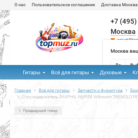
О нас
Пользовательское соглашение
Доставка Москва
+7 (495)
Москва
privet@to
Москва ваш
Да
Выб
Гитары
Всё для гитары
Духовые
К
Главная
Всё для гитары
Запчасти и фурнитура
Бри
Струнодержатель PAXPHIL WVPSB Wilkinson TREMOLO FE
Предыдущий товар