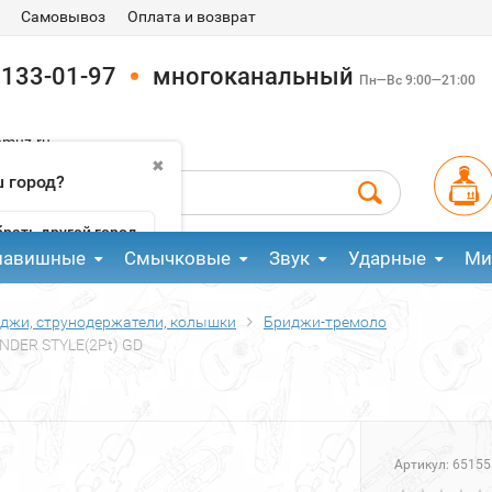
Самовывоз
Оплата и возврат
 133-01-97
многоканальный
Пн—Вс 9:00—21:00
pmuz.ru
✖
 город?
рать другой город
лавишные
Смычковые
Звук
Ударные
Ми
джи, струнодержатели, колышки
Бриджи-тремоло
NDER STYLE(2Pt) GD
Артикул:
65155