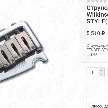
Струно
Wilkin
STYLE(
5 510 ₽
Струнодерж
FENDER STY
Корея
Способ д