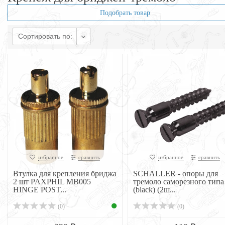
Подобрать товар
Сортировать по:
избранное
сравнить
избранное
сравнить
Втулка для крепления бриджа
SCHALLER - опоры для
2 шт PAXPHIL MB005
тремоло саморезного типа
HINGE POST...
(black) (2ш...
(0)
(0)