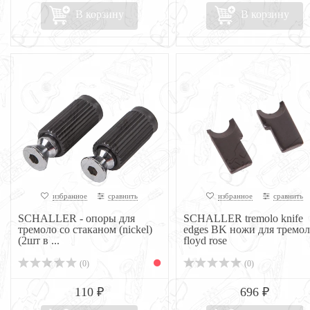
В корзину
В корзину
избранное
сравнить
избранное
сравнить
SCHALLER - опоры для
SCHALLER tremolo knife
тремоло со стаканом (nickel)
edges BK ножи для тремол
(2шт в ...
floyd rose
(0)
(0)
110 ₽
696 ₽