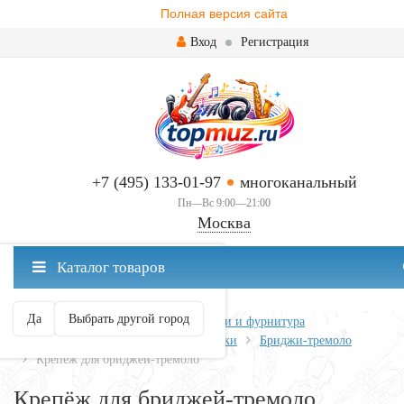
Полная версия сайта
Вход
Регистрация
+7 (495) 133-01-97
многоканальный
Пн—Вс 9:00—21:00
Москва
✖
Каталог товаров
Москва ваш город?
Да
Выбрать другой город
Главная
Всё для гитары
Запчасти и фурнитура
Бриджи, струнодержатели, колышки
Бриджи-тремоло
Крепёж для бриджей-тремоло
Крепёж для бриджей-тремоло