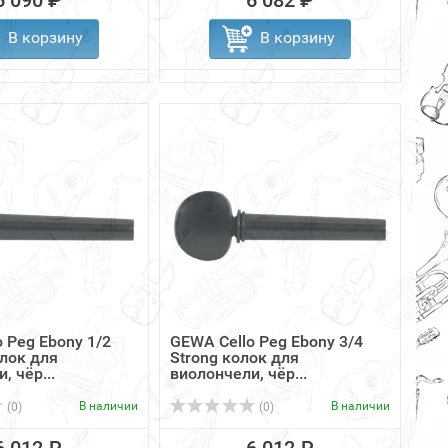
6 090 ₽
6 082 ₽
В корзину
В корзину
 Peg Ebony 1/2
GEWA Cello Peg Ebony 3/4
лок для
Strong колок для
, чёр...
виолончели, чёр...
В наличии
В наличии
(0)
(0)