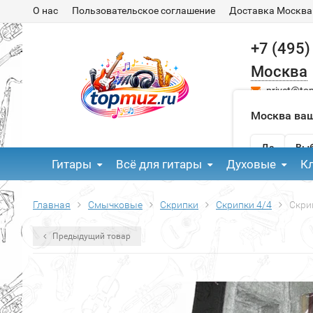
О нас
Пользовательское соглашение
Доставка Москва
+7 (495)
Москва
privet@to
Москва ваш
Да
Выб
Гитары
Всё для гитары
Духовые
К
Главная
Смычковые
Скрипки
Скрипки 4/4
Скри
Предыдущий товар