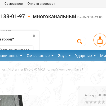
Самовывоз
Оплата и возврат
 133-01-97
многоканальный
Пн—Вс 9:00—21:00
pmuz.ru
✖
 город?
рать другой город
лавишные
Смычковые
Звук
Ударные
Ми
пка 4/4 Brahner BVC-370 MRD полный комплект Китай
Артикул:
R0818