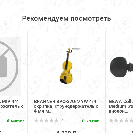
Рекомендуем посмотреть
/MIV 4/4
BRAHNER BVC-370/MYW 4/4
GEWA Cello
ержатель с
скрипка, струнодержатель с
Medium St
4-мя м...
виолон...
В наличии
В наличии
(0)