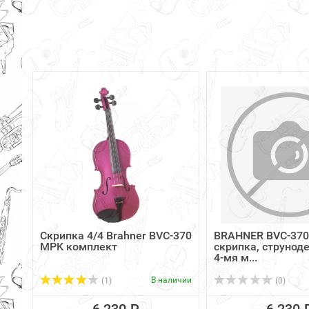
Скрипка 4/4 Brahner BVC-370
BRAHNER BVC-370
MPK комплект
скрипка, струнод
4-мя м...
В наличии
(1)
(0)