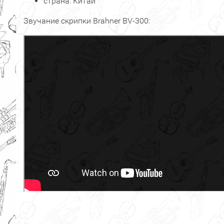
страна: Китай
Звучание скрипки Brahner BV-300: