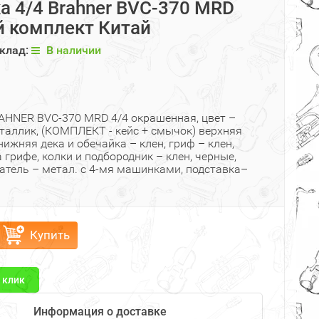
а 4/4 Brahner BVC-370 MRD
 комплект Китай
клад:
В наличии
AHNER BVC-370 MRD 4/4 окрашенная, цвет –
таллик, (КОМПЛЕКТ - кейс + смычок) верхняя
 нижняя дека и обечайка – клен, гриф – клен,
 грифе, колки и подбородник – клен, черные,
атель – метал. с 4-мя машинками, подставка–
Купить
1 клик
Информация о доставке