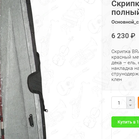
Скрипк
полный
Основной_с
6 230 ₽
Скрипка BR
красный ме
дека – ель,
накладка на
струнодерж
клен
Купить в 