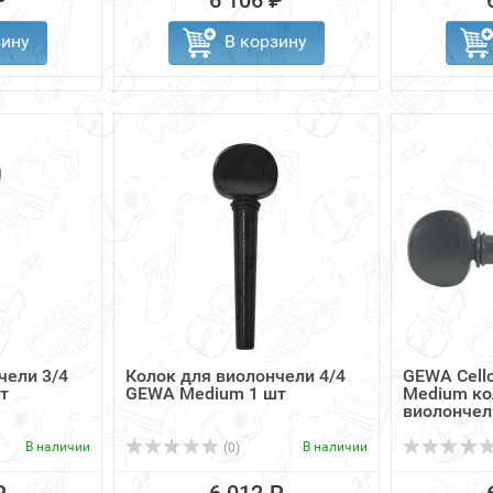
₽
6 106 ₽
зину
В корзину
чели 3/4
Колок для виолончели 4/4
GEWA Cello
т
GEWA Medium 1 шт
Medium ко
виолончели
В наличии
В наличии
(0)