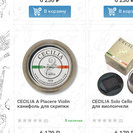
6 230 ₽
6 230 
В корзину
В кор
CECILIA A Piacere Violin
CECILIA Solo Cell
канифоль для скрипки
для виолончели
В наличии
(0)
(0)