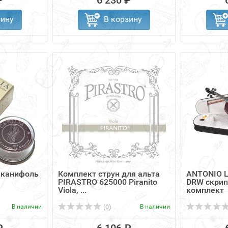
₽
6 230 ₽
зину
В корзину
o канифоль
Комплект струн для альта
ANTONIO L
PIRASTRO 625000 Piranito
DRW скрип
Viola, ...
комплект
В наличии
В наличии
(0)