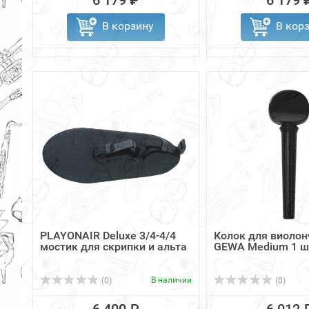
6 179 ₽
6 179 
В корзину
В кор
PLAYONAIR Deluxe 3/4-4/4
Колок для виолон
мостик для скрипки и альта
GEWA Medium 1 ш
В наличии
(0)
(0)