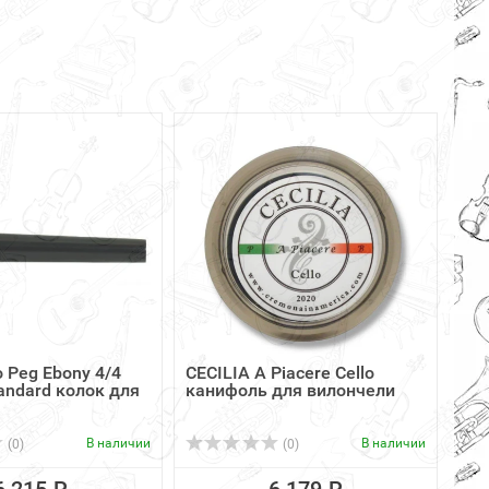
 Peg Ebony 4/4
CECILIA A Piacere Cello
andard колок для
канифоль для вилончели
В наличии
В наличии
(0)
(0)