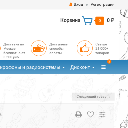
Вход
Регистрация
Корзина
0 ₽
0
Доставка по
Доступные
Свыше
Москве
способы
21 000+
бесплатно от
оплаты
товаров
3 500 руб.
3
крофоны и радиосистемы
Дисконт
Следующий товар
6