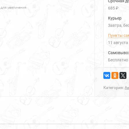
Срочная до
 для увеличения
685 ₽
Курьер
Завтра
Б
Пункты са
11 августа
Самовыво
Бесплатно
Категория:
Ак