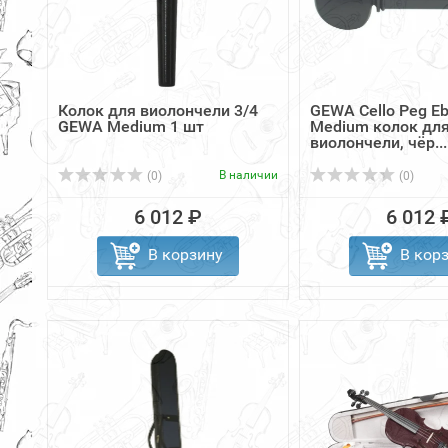
Колок для виолончели 3/4
GEWA Cello Peg Eb
GEWA Medium 1 шт
Medium колок дл
виолончели, чёр...
В наличии
(0)
(0)
6 012 ₽
6 012 
В корзину
В кор