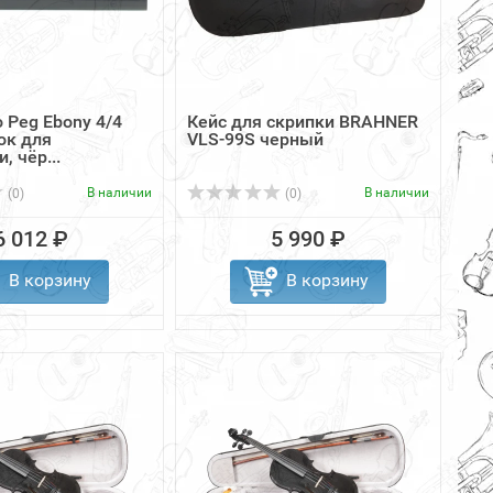
 Peg Ebony 4/4
Кейс для скрипки BRAHNER
ок для
VLS-99S черный
, чёр...
В наличии
В наличии
(0)
(0)
6 012 ₽
5 990 ₽
В корзину
В корзину