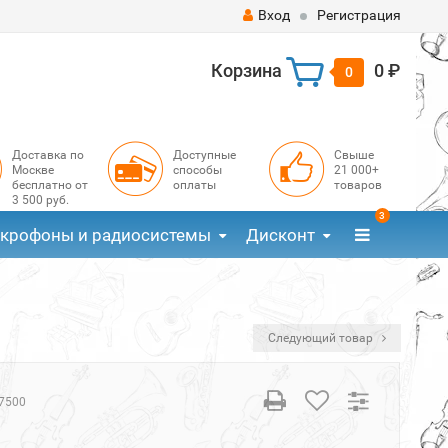
Вход
Регистрация
Корзина
0 ₽
0
Доставка по
Доступные
Свыше
Москве
способы
21 000+
бесплатно от
оплаты
товаров
3 500 руб.
3
крофоны и радиосистемы
Дисконт
Следующий товар
7500