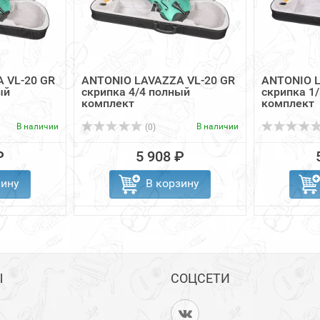
 VL-20 GR
ANTONIO LAVAZZA VL-20 GR
ANTONIO L
ый
скрипка 4/4 полный
скрипка 1
комплект
комплект
В наличии
В наличии
(0)
₽
5 908 ₽
зину
В корзину
Ы
СОЦСЕТИ