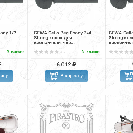
ony 1/2
GEWA Cello Peg Ebony 3/4
GEWA Cello
я
Strong колок для
Strong кол
виолончели, чёр...
виолончели
В наличии
В наличии
(0)
₽
6 012 ₽
зину
В корзину