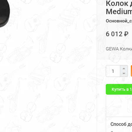
Колок 
Medium
Основной_с
6 012 ₽
GEWA Колки
Купить в 
Способ д