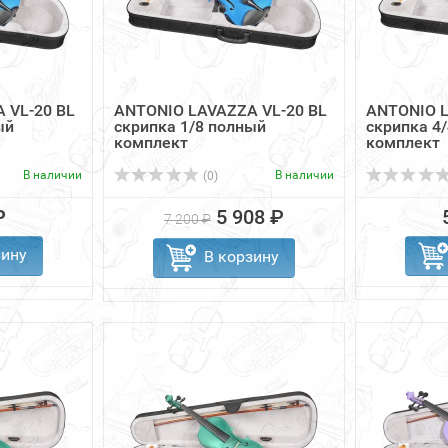
 VL-20 BL
ANTONIO LAVAZZA VL-20 BL
ANTONIO L
ый
скрипка 1/8 полный
скрипка 4
комплект
комплект
В наличии
В наличии
(0)
₽
5 908 ₽
7 200 ₽
зину
В корзину