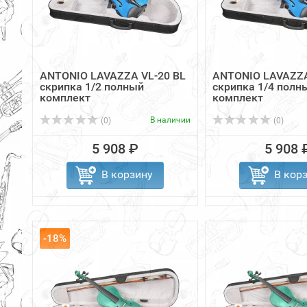
ANTONIO LAVAZZA VL-20 BL
ANTONIO LAVAZZA
скрипка 1/2 полный
скрипка 1/4 полн
комплект
комплект
В наличии
(0)
(0)
5 908 ₽
5 908 
В корзину
В кор
-18%