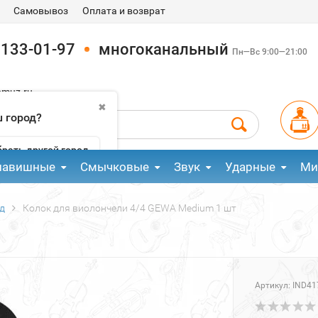
Самовывоз
Оплата и возврат
 133-01-97
многоканальный
Пн—Вс 9:00—21:00
pmuz.ru
✖
 город?
рать другой город
лавишные
Смычковые
Звук
Ударные
Ми
д
Колок для виолончели 4/4 GEWA Medium 1 шт
Артикул:
IND41