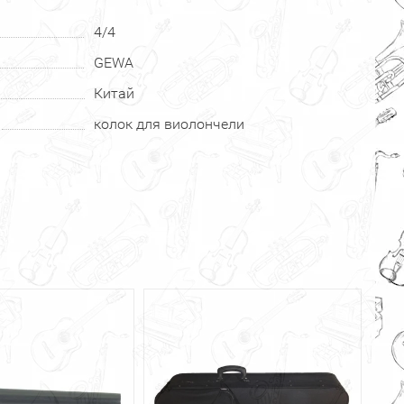
4/4
GEWA
Китай
колок для виолончели