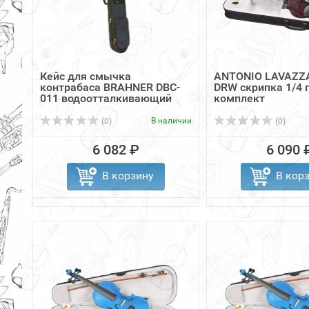
Кейс для смычка
ANTONIO LAVAZZA
контрабаса BRAHNER DBC-
DRW скрипка 1/4
011 водоотталкивающий
комплект
В наличии
(0)
(0)
6 082 ₽
6 090 
В корзину
В кор