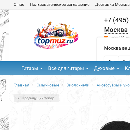
О нас
Пользовательское соглашение
Доставка Москва
+7 (495)
Москва
privet@to
Москва ваш
Да
Выб
Гитары
Всё для гитары
Духовые
К
Главная
Смычковые
Виолончели
Аксессуары и ухо
Предыдущий товар