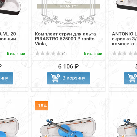
 VL-20
Комплект струн для альта
ANTONIO L
 полный
PIRASTRO 625000 Piranito
скрипка 3
Viola, ...
комплект
В наличии
В наличии
(0)
₽
6 106 ₽
зину
В корзину
-18%