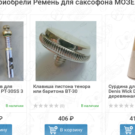
риобрели Ремень для саксофона МОЗЕ
в для
Клавиша пистона тенора
Сурдина дл
 PT-30SS 3
или баритона BT-30
Denis Wick
деревянна
В наличии
В наличии
(0)
₽
406 ₽
4
ину
В корзину