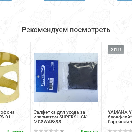
Рекомендуем посмотреть
ХИТ!
софона
Cалфетка для ухода за
YAMAHA Y
TS-01
кларнетом SUPERSLICK
блокфлейт
MCSWAB-SS
барочная +
В наличии
В наличии
(0)