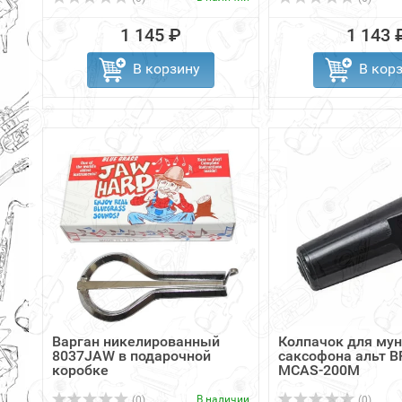
1 145 ₽
1 143 
В корзину
В кор
Варган никелированный
Колпачок для му
8037JAW в подарочной
саксофона альт 
коробке
MCAS-200M
В наличии
(0)
(0)