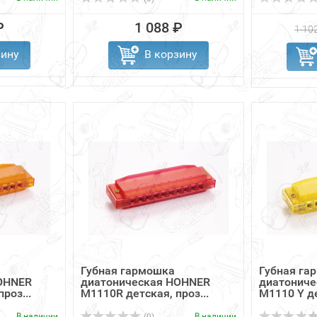
₽
1 088 ₽
1 10
зину
В корзину
Губная гармошка
Губная га
OHNER
диатоническая HOHNER
диатонич
роз...
M1110R детская, проз...
M1110 Y де
В наличии
В наличии