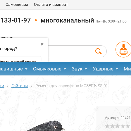
Самовывоз
Оплата и возврат
 133-01-97
многоканальный
Пн—Вс 9:00—21:00
pmuz.ru
✖
 город?
рать другой город
лавишные
Смычковые
Звук
Ударные
Ми
ти
Гайтаны
Ремень для саксофона МОЗЕРЪ SS-01
Артикул:
44261