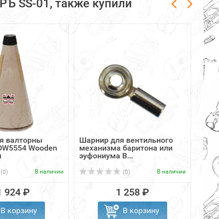
РЪ SS-01, также купили
я валторны
Шарнир для вентильного
GEWA
 DW5554 Wooden
механизма баритона или
для 
я
эуфониума B...
В наличии
В наличии
(0)
(0)
1 924 ₽
1 258 ₽
В корзину
В корзину