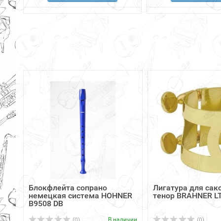
Блокфлейта сопрано
Лигатура для сак
немецкая система HOHNER
тенор BRAHNER L
B9508 DB
В наличии
(0)
(0)