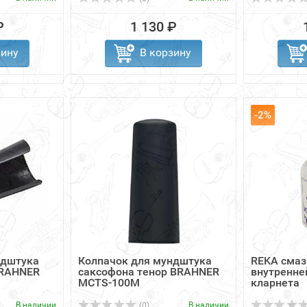
₽
1 130 ₽
зину
В корзину
-2%
ндштука
Колпачок для мундштука
REKA смаз
BRAHNER
саксофона тенор BRAHNER
внутренне
MCTS-100M
кларнета
В наличии
В наличии
(0)