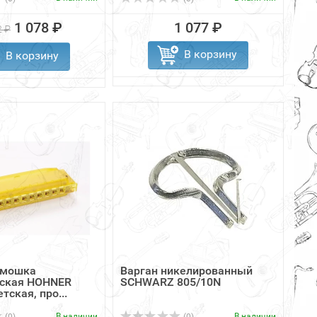
1 078 ₽
1 077 ₽
2 ₽
В корзину
В корзину
рмошка
Варган никелированный
еская HOHNER
SCHWARZ 805/10N
тская, про...
В наличии
В наличии