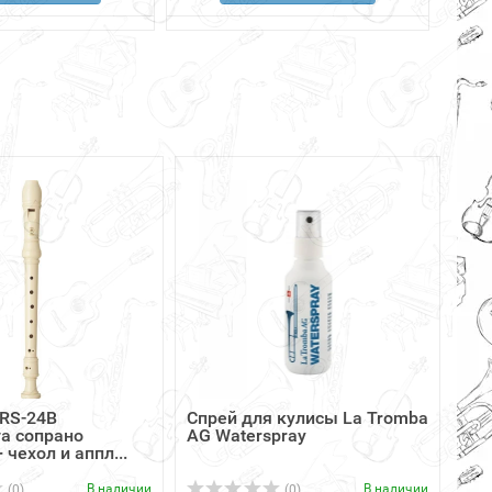
RS-24B
Спрей для кулисы La Tromba
а сопрано
AG Waterspray
 чехол и аппл...
В наличии
В наличии
(0)
(0)