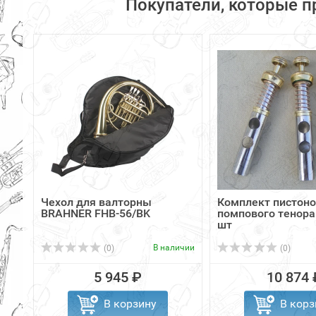
Покупатели, которые п
Чехол для валторны
Комплект пистоно
BRAHNER FHB-56/BK
помпового тенора
шт
В наличии
(0)
(0)
5 945 ₽
10 874 
В корзину
В корз