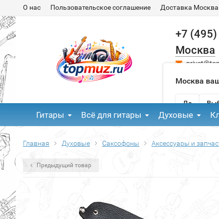
О нас
Пользовательское соглашение
Доставка Москва
+7 (495)
Москва
privet@to
Москва ваш
Да
Выб
Гитары
Всё для гитары
Духовые
К
Главная
Духовые
Саксофоны
Аксессуары и запчас
Предыдущий товар