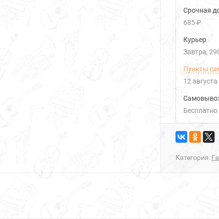
Срочная до
685 ₽
Курьер
Завтра
29
Пункты са
12 августа
Самовыво
Бесплатно
Категория:
Г