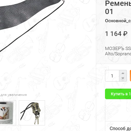
Ремень
01
Основной_с
1 164 ₽
МОЗЕРЪ SS-
Alto/Sopran
Купить в 
 для увеличения
Способ д