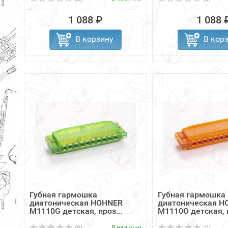
1 088 ₽
1 088 
В корзину
В кор
Губная гармошка
Губная гармошка
диатоническая HOHNER
диатоническая H
M1110G детская, проз...
M1110O детская, п
В наличии