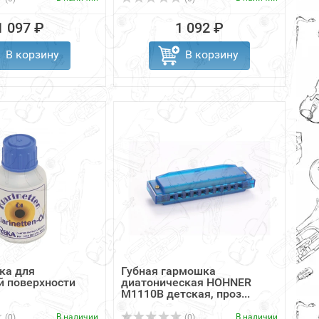
1 097 ₽
1 092 ₽
В корзину
В корзину
ка для
Губная гармошка
й поверхности
диатоническая HOHNER
M1110B детская, проз...
В наличии
В наличии
(0)
(0)