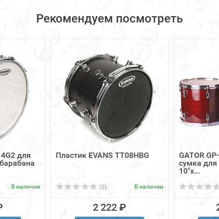
Рекомендуем посмотреть
14G2 для
Пластик EVANS TT08HBG
GATOR GP-
 барабана
сумка для
10"х...
В наличии
В наличии
(0)
₽
2 222 ₽