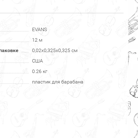
EVANS
12 м
паковке
0,02х0,325х0,325 см
США
0.26 кг
пластик для барабана