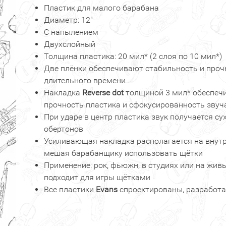
Пластик для малого барабана
Диаметр: 12"
С напылением
Двухслойный
Толщина пластика: 20 мил* (2 слоя по 10 мил*)
Две плёнки обеспечивают стабильность и проч
длительного времени
Накладка
Reverse dot
толщиной 3 мил* обеспеч
прочность пластика и сфокусированность звуч
При ударе в центр пластика звук получается су
обертонов
Усиливающая накладка располагается на внутр
мешая барабанщику использовать щётки
Применение: рок, фьюжн, в студиях или на жив
подходит для игры щётками
Все пластики
Evans
спроектированы, разработа