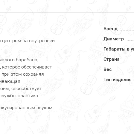
Бренд
Диаметр
 центром на внутренней
Габариты в у
Страна
малого барабана,
 которое обеспечивает
Вес
 при этом сохраняя
Тип изделия
ливающая
роны, способствует
службы пластика.
фокусированным звуком,