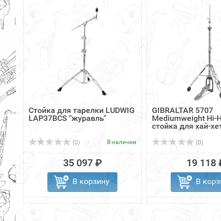
Стойка для тарелки LUDWIG
GIBRALTAR 5707
LAP37BCS "журавль"
Mediumweight Hi-H
стойка для хай-хе
В наличии
(0)
(0)
35 097 ₽
19 118 
В корзину
В корз