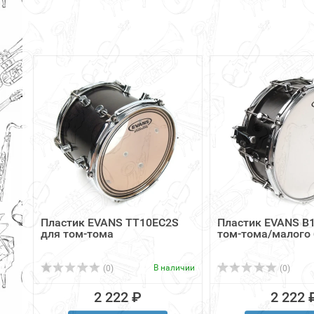
Пластик EVANS TT10EC2S
Пластик EVANS B
для том-тома
том-тома/малого
В наличии
(0)
(0)
2 222 ₽
2 222 