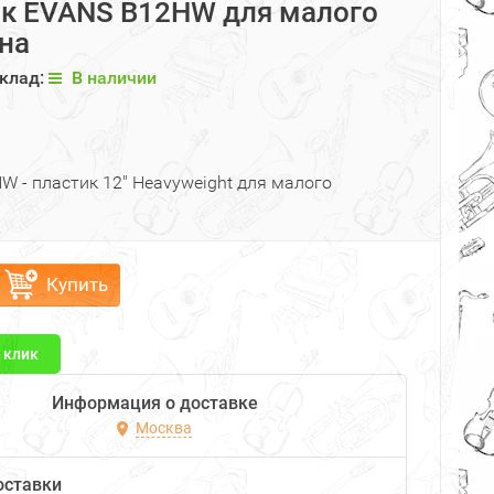
к EVANS B12HW для малого
на
клад:
В наличии
W - пластик 12" Heavyweight для малого
Купить
1 клик
Информация о доставке
Москва
оставки