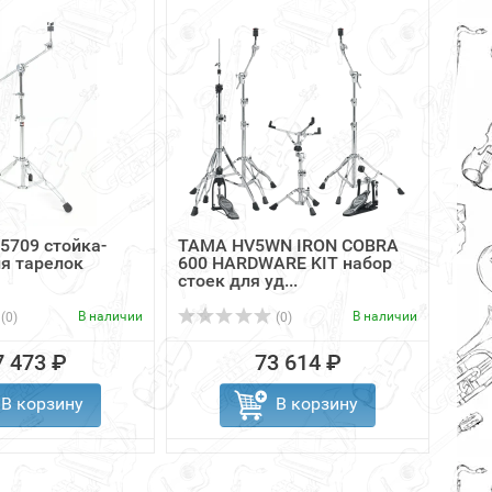
5709 стойка-
TAMA HV5WN IRON COBRA
GIBR
я тарелок
600 HARDWARE KIT набор
хай-
стоек для уд...
В наличии
В наличии
(0)
(0)
7 473 ₽
73 614 ₽
В корзину
В корзину