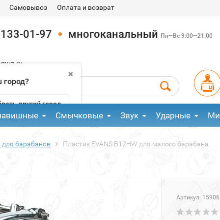
Самовывоз
Оплата и возврат
 133-01-97
многоканальный
Пн—Вс 9:00—21:00
pmuz.ru
✖
 город?
рать другой город
лавишные
Смычковые
Звук
Ударные
Ми
 для барабанов
Пластик EVANS B12HW для малого барабана
Артикул:
15906