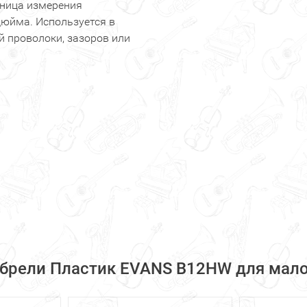
диница измерения
 дюйма. Используется в
й проволоки, зазоров или
обрели Пластик EVANS B12HW для малог