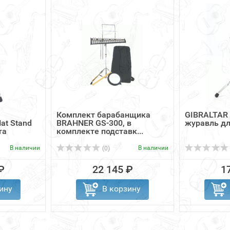
Комплект барабанщика
GIBRALTAR 
at Stand
BRAHNER GS-300, в
журавль дл
та
комплекте подставк...
В наличии
В наличии
(0)
₽
22 145 ₽
1
ину
В корзину