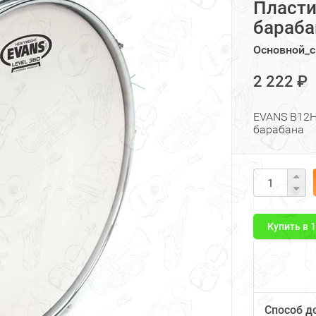
Пласти
бараба
Основной_с
2 222 ₽
EVANS B12H
барабана
Купить в 
Способ д