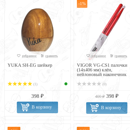
-1%
избранное
сравнить
избранное
сравнить
YUKA SH-EG шейкер
VIGOR VG-CS1 палочки
(14х406 мм) клён,
нейлоновый наконечник
(1)
(0)
398 ₽
398 ₽
400 ₽
В корзину
В корзину