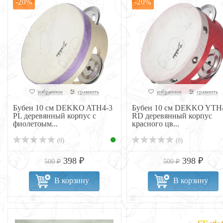
-20%
-20%
избранное
сравнить
избранное
сравнить
Бубен 10 см DEKKO ATH4-3
Бубен 10 см DEKKO YTH
PL деревянный корпус с
RD деревянный корпус
фиолетоым...
красного цв...
(0)
(0)
398 ₽
398 ₽
500 ₽
500 ₽
В корзину
В корзину