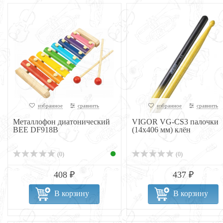
избранное
сравнить
избранное
сравнить
Металлофон диатонический
VIGOR VG-CS3 палочки
BEE DF918B
(14х406 мм) клён
(0)
(0)
408 ₽
437 ₽
В корзину
В корзину