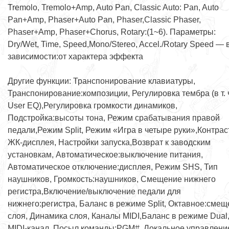
Tremolo, Tremolo+Amp, Auto Pan, Classic Auto: Pan, Auto
Pan+Amp, Phaser+Auto Pan, Phaser,Classic Phaser,
Phaser+Amp, Phaser+Chorus, Rotary:(1~6). Параметры:
Dry/Wet, Time, Speed,Mono/Stereo, Accel./Rotary Speed — 
зависимости:от характера эффекта
Другие функции: Транспонирование клавиатуры,
Транспонирование:композиции, Регулировка тембра (в т. 
User EQ),Регулировка громкости динамиков,
Подстройка:высоты тона, Режим срабатывания правой
педали,Режим Split, Режим «Игра в четыре руки»,Контрас
ЖК-дисплея, Настройки запуска,Возврат к заводским
установкам, Автоматическое:выключение питания,
Автоматическое отключение:дисплея, Режим SHS, Тип
наушников, Громкость:наушников, Смещение нижнего
регистра,Включение/выключение педали для
нижнего:регистра, Баланс в режиме Split, Октавное:сме
слоя, Динамика слоя, Каналы MIDI,Баланс в режиме Dual
MIDI-канал, Посыл команды:PGM#, Локальное управлени