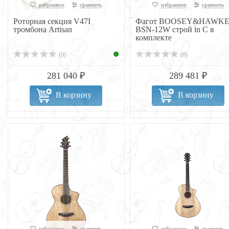
избранное
сравнить
избранное
сравнить
Роторная секция V47I
Фагот BOOSEY&HAWKE
тромбона Artisan
BSN-12W строй in C в
комплекте
(0)
(0)
281 040 ₽
289 481 ₽
В корзину
В корзину
избранное
сравнить
избранное
сравнить