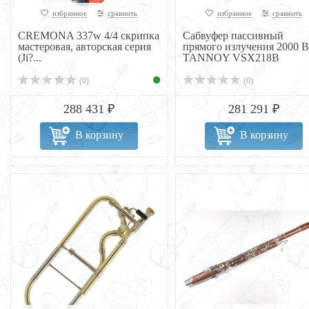
избранное
сравнить
избранное
сравнить
CREMONA 337w 4/4 скрипка
Сабвуфер пассивный
мастеровая, авторская серия
прямого излучения 2000 В
(Ji?...
TANNOY VSX218B
(0)
(0)
288 431 ₽
281 291 ₽
В корзину
В корзину