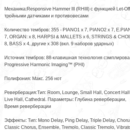
Механика:Responsive Hammer III (RHIII) с функцией Let-Off,
тройными датчиками и противовесами
Количество тембров: 355 - PIANO1 x 7, PIANO2 x 7, E.PIA
7, ORGAN: x 8, HARPSI & MALLETS x 6, STRINGS & CHOI
8, BASS x 4, другие x 308 (вкл. 9 наборов ударных)
Источник тембров: 88-клавишная технология сэмплирова
Progressive Harmonic Imaging™ (PHI)
Полифония: Макс. 256 нот
Реверберация:Тип: Room, Lounge, Small Hall, Concert Hall
Live Hall, Cathedral. Параметры: Глубина реверберации,
Время реверберации
Эффекты: Тип: Mono Delay, Ping Delay, Triple Delay, Choru
Classic Chorus, Ensemble, Tremolo, Classic Tremolo, Vibrat