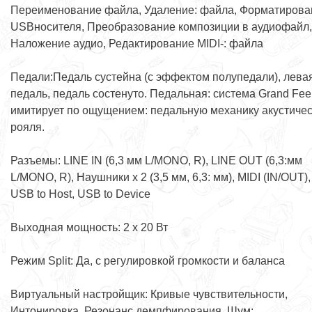
Переименование файла, Удаление: файла, Форматирова
USBносителя, Преобразование композиции в аудиофайл,
Наложение аудио, Редактирование MIDI-: файла
Педали:Педаль сустейна (с эффектом полупедали), лева
педаль, педаль состенуто. Педальная: система Grand Fee
имитирует по ощущением: педальную механику акустичес
рояля.
Разъемы: LINE IN (6,3 мм L/MONO, R), LINE OUT (6,3:мм
L/MONO, R), Наушники x 2 (3,5 мм, 6,3: мм), MIDI (IN/OUT),
USB to Host, USB to Device
Выходная мощность: 2 х 20 Вт
Режим Split: Да, с регулировкой громкости и баланса
Виртуальный настройщик: Кривые чувствительности,
Интонировка, Резонанс демпфирования, Шум: