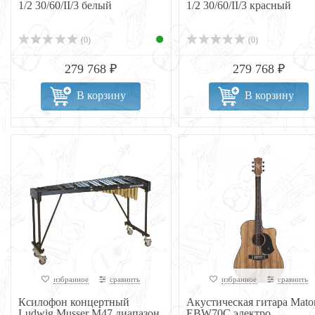
1/2 30/60/II/3 белый
1/2 30/60/II/3 красный
(0)
(0)
279 768 ₽
279 768 ₽
В корзину
В корзину
избранное
сравнить
избранное
сравнить
Ксилофон концертный
Акустическая гитара Mato
Ludwig Musser M47 диапазон
EBW70C электро