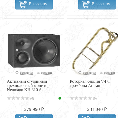
В корзину
В корзину
избранное
сравнить
избранное
сравнить
Активный студийный
Роторная секция V47I
трехполосный монитор
тромбона Artisan
Neumann KH 310 A ...
(0)
(0)
279 990 ₽
281 040 ₽