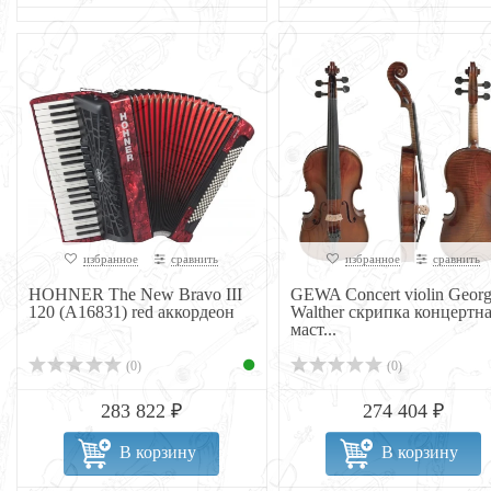
избранное
сравнить
избранное
сравнить
HOHNER The New Bravo III
GEWA Concert violin Geor
120 (A16831) red аккордеон
Walther скрипка концертн
маст...
(0)
(0)
283 822 ₽
274 404 ₽
В корзину
В корзину