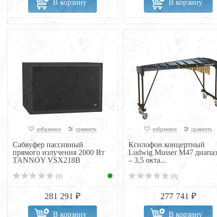
В корзину
В корзину
избранное
сравнить
избранное
сравнить
Сабвуфер пассивный
Ксилофон концертный
прямого излучения 2000 Вт
Ludwig Musser M47 диапа
TANNOY VSX218B
– 3,5 окта...
(0)
(0)
281 291 ₽
277 741 ₽
В корзину
В корзину