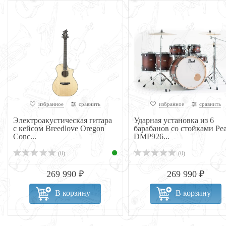
избранное
сравнить
избранное
сравнить
Электроакустическая гитара
Ударная установка из 6
с кейсом Breedlove Oregon
барабанов со стойками Pea
Conc...
DMP926...
(0)
(0)
269 990 ₽
269 990 ₽
В корзину
В корзину