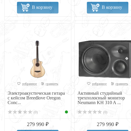
В корзину
В корзину
избранное
сравнить
избранное
сравнить
Электроакустическая гитара
Активный студийный
с кейсом Breedlove Oregon
трехполосный монитор
Conc...
Neumann KH 310 A ...
(0)
(0)
279 990 ₽
279 990 ₽