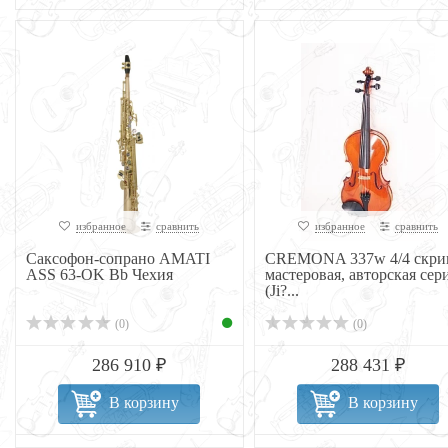
избранное
сравнить
избранное
сравнить
Саксофон-сопрано AMATI
CREMONA 337w 4/4 скри
ASS 63-OK Bb Чехия
мастеровая, авторская сер
(Ji?...
(0)
(0)
286 910 ₽
288 431 ₽
В корзину
В корзину