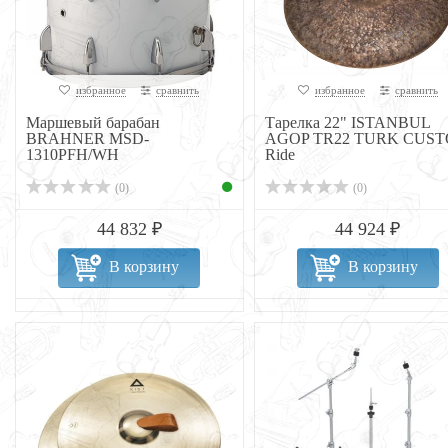
избранное
сравнить
избранное
сравнить
Маршевый барабан
Тарелка 22" ISTANBUL
BRAHNER MSD-
AGOP TR22 TURK CUS
1310PFH/WH
Ride
(0)
(0)
44 832 ₽
44 924 ₽
В корзину
В корзину