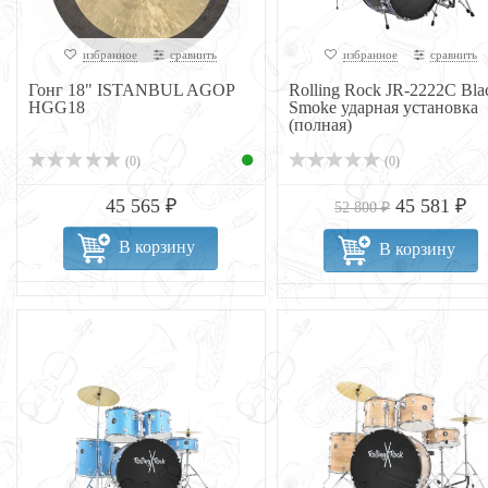
избранное
сравнить
избранное
сравнить
Гонг 18" ISTANBUL AGOP
Rolling Rock JR-2222C Bla
HGG18
Smoke ударная установка
(полная)
(0)
(0)
45 565 ₽
45 581 ₽
52 800 ₽
В корзину
В корзину