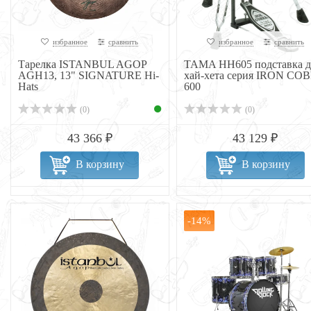
избранное
сравнить
избранное
сравнить
Тарелка ISTANBUL AGOP
TAMA HH605 подставка д
AGH13, 13" SIGNATURE Hi-
хай-хета серия IRON CO
Hats
600
(0)
(0)
43 366 ₽
43 129 ₽
В корзину
В корзину
-14%