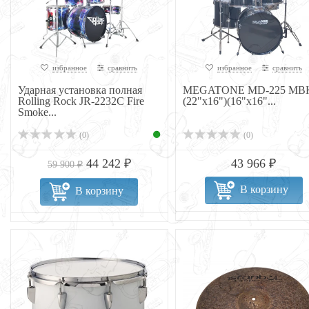
избранное
сравнить
избранное
сравнить
Ударная установка полная
MEGATONE MD-225 MB
Rolling Rock JR-2232C Fire
(22"х16")(16"x16"...
Smoke...
(0)
(0)
44 242 ₽
43 966 ₽
59 900 ₽
В корзину
В корзину