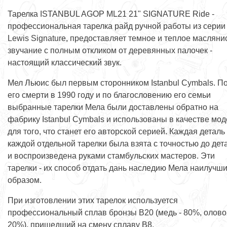
Тарелка ISTANBUL AGOP ML21 21" SIGNATURE Ride -
профессиональная тарелка райд ручной работы из серии
Lewis Signature, предоставляет темное и теплое масляни
звучание с полным откликом от деревянных палочек -
настоящий классический звук.
Мел Льюис был первым сторонником Istanbul Cymbals. П
его смерти в 1990 году и по благословению его семьи
выбранные тарелки Мела были доставлены обратно на
фабрику Istanbul Cymbals и использованы в качестве мо
для того, что станет его авторской серией. Каждая деталь
каждой отдельной тарелки была взята с точностью до дет
и воспроизведена руками стамбульских мастеров. Эти
тарелки - их способ отдать дань наследию Мела наилучш
образом.
При изготовлении этих тарелок используется
профессиональный сплав бронзы В20 (медь - 80%, олово 
20%), пришедший на смену сплаву В8.