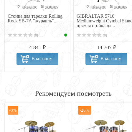
избранное
сравнить
избранное
сравнить
Стойка для тарелки Rolling
GIBRALTAR 5710
Rock SB-7A "журавль"...
Mediumweight Cymbal Stan
прямая стойка дл...
(0)
(0)
4 841 ₽
14 707 ₽
В корзину
В корзину
Рекомендуем посмотреть
-8%
-26%