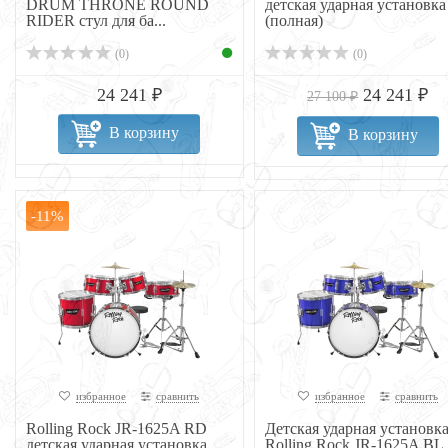
DRUM THRONE ROUND
детская ударная установка
RIDER стул для ба...
(полная)
(0)
(0)
24 241 ₽
24 241 ₽
27 100 ₽
В корзину
В корзину
-11%
избранное
сравнить
избранное
сравнить
Rolling Rock JR-1625A RD
Детская ударная установк
детская ударная установка
Rolling Rock JR-1625A BL