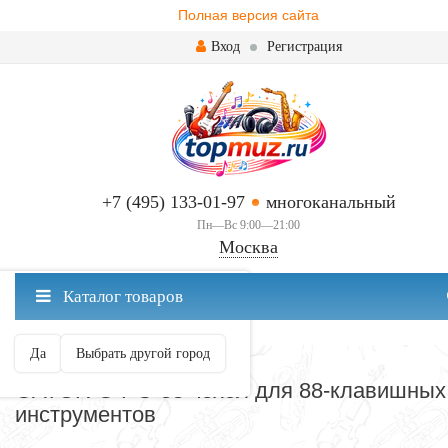
Полная версия сайта
Вход
Регистрация
+7 (495) 133-01-97
многоканальный
Пн—Вс 9:00—21:00
Москва
✖
Каталог товаров
Москва ваш город?
Да
Выбрать другой город
ЧЕХЛЫ, НАКИДКИ, СУМКИ
GATOR G-PG-88 чехол для 88-клавишных
инструментов