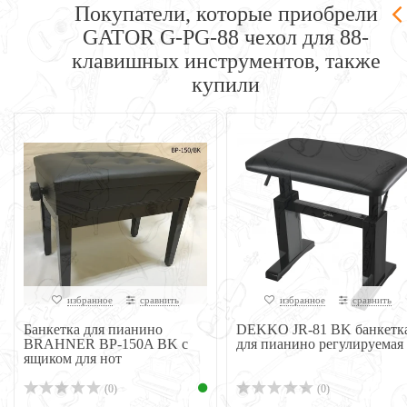
Покупатели, которые приобрели
GATOR G-PG-88 чехол для 88-
клавишных инструментов, также
купили
избранное
сравнить
избранное
сравнить
DEKKO JR-81 BK банкетка
Банкетка FLIGHT KB012 /
для пианино регулируемая
WHT
(0)
(0)