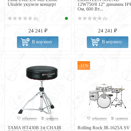
Ukulele укулеле концерт
12W750/8 12" динамик НЧ
Ом, 600 Вт...
(0)
(0)
24 241 ₽
24 241 ₽
В корзину
В корзину
-11%
избранное
сравнить
избранное
сравнить
TAMA HT430B 1st CHAIR
Rolling Rock JR-1625A SV