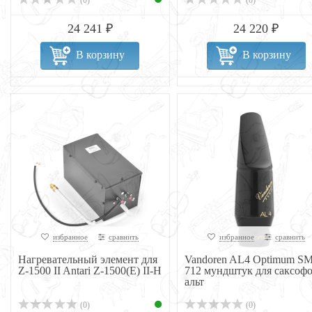
(0)
(0)
24 241 ₽
24 220 ₽
В корзину
В корзину
избранное
сравнить
избранное
сравнить
Нагревательный элемент для
Vandoren AL4 Optimum SM
Z-1500 II Antari Z-1500(E) II-H
712 мундштук для саксоф
альт
(0)
(0)