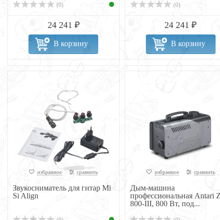
(0)
(0)
24 241 ₽
24 241 ₽
В корзину
В корзину
избранное
сравнить
избранное
сравнить
Звукосниматель для гитар Mi
Дым-машина
Si Align
профессиональная Antari Z
800-III, 800 Вт, под...