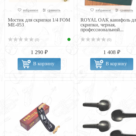
избранное
сравнить
избранное
сравнить
Мостик для скрипки 1/4 FOM
ROYAL OAK канифоль дл
ME-053
скрипки, черная,
профессиональной...
(0)
(0)
1 290 ₽
1 408 ₽
В корзину
В корзину