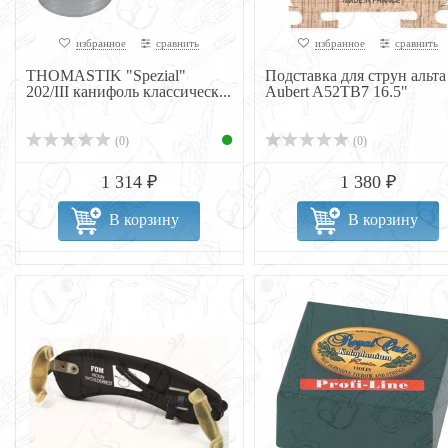
избранное
сравнить
избранное
сравнить
THOMASTIK "Spezial"
Подставка для струн альта
202/III канифоль классическ...
Aubert A52TB7 16.5"
(0)
(0)
1 314 ₽
1 380 ₽
В корзину
В корзину