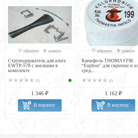
избранное
сравнить
избранное
сравнить
Струнодержатель для альта
Канифоль THOMASTIK
EWTP-578 с жилками в
“Euphon" для скрипки и ал
комплекте
сред...
(0)
(0)
1 346 ₽
1 162 ₽
В корзину
В корзину