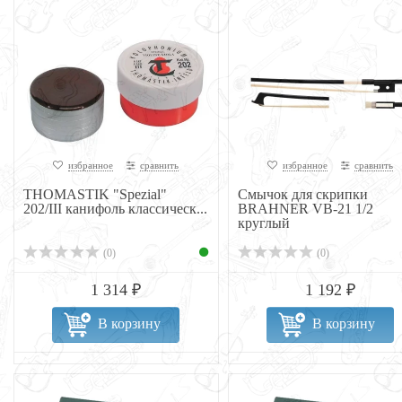
избранное
сравнить
избранное
сравнить
THOMASTIK "Spezial"
Смычок для скрипки
202/III канифоль классическ...
BRAHNER VB-21 1/2
круглый
(0)
(0)
1 314 ₽
1 192 ₽
В корзину
В корзину