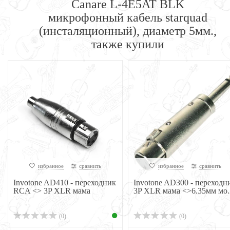
Canare L-4E5AT BLK
микрофонный кабель starquad
(инсталяционный), диаметр 5мм.,
также купили
избранное
сравнить
избранное
сравнить
Invotone AD410 - переходник
Invotone AD300 - переходн
RCA <> 3P XLR мама
3P XLR мама <>6.35мм мо..
(0)
(0)