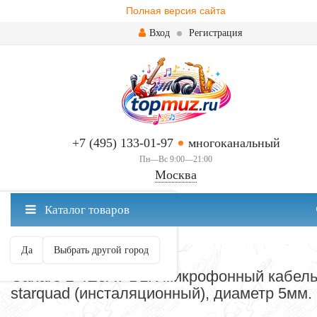
Полная версия сайта
Вход
Регистрация
+7 (495) 133-01-97
многоканальный
Пн—Вс 9:00—21:00
Москва
✖
Каталог товаров
Москва ваш город?
Да
Выбрать другой город
СОЕДИНИТЕЛЬНЫЕ КАБЕЛИ
Canare L-4E5AT BLK микрофонный кабел
starquad (инсталяционный), диаметр 5мм.