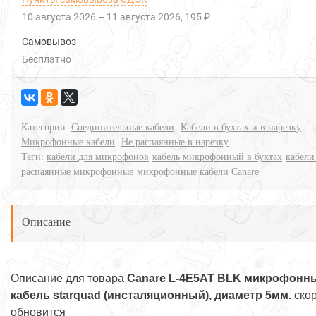
10 августа 2026
–
11 августа 2026
195 ₽
Самовывоз
Бесплатно
Категории:
Соединительные кабели
Кабели в бухтах и в нарезку
Микрофонные кабели
Не распаянные в нарезку
Теги:
кабели для микрофонов
кабель микрофонный в бухтах
кабели
распаянные микрофонные
микрофонные кабели Canare
Описание
Описание для товара
Canare L-4E5AT BLK микрофонн
кабель starquad (инсталяционный), диаметр 5мм.
ско
обновится