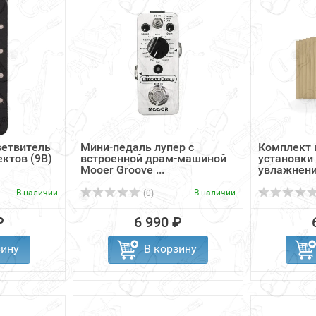
ветвитель
Мини-педаль лупер с
Комплект 
ектов (9В)
встроенной драм-машиной
установки
Mooer Groove ...
увлажнения
В наличии
В наличии
(0)
₽
6 990 ₽
зину
В корзину