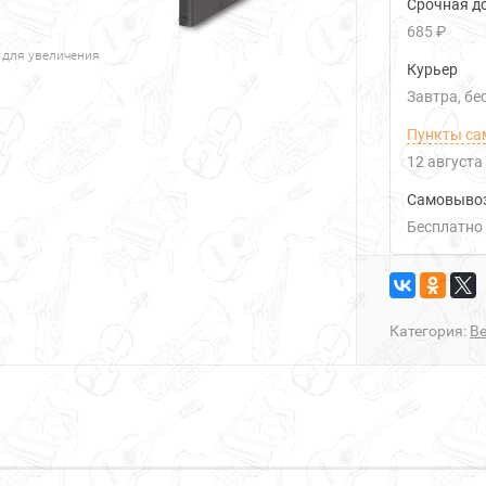
Срочная до
685 ₽
 для увеличения
Курьер
Завтра
Б
Пункты са
12 августа
Самовыво
Бесплатно
Категория:
Be