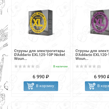
Струны для электрогитары
Струны для элек
D'Addario EXL125-10P Nickel
D'Addario EXL120-
Woun...
Woun...
В наличии
(0)
(0)
6 990 ₽
6 990 
В корзину
В кор