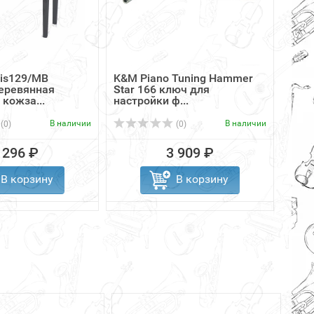
is129/MB
K&M Piano Tuning Hammer
DEKK
еревянная
Star 166 ключ для
для 
 кожза...
настройки ф...
В наличии
В наличии
(0)
(0)
 296 ₽
3 909 ₽
В корзину
В корзину