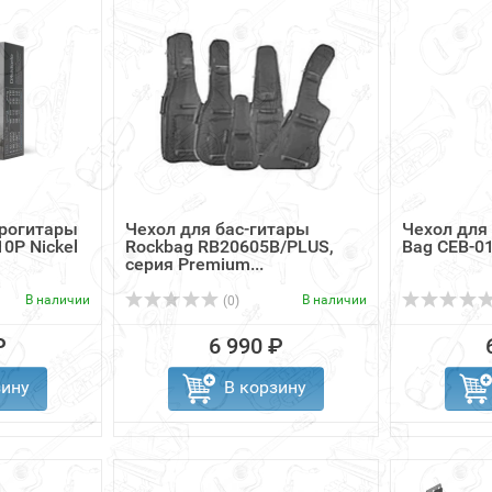
трогитары
Чехол для бас-гитары
Чехол для
10P Nickel
Rockbag RB20605B/PLUS,
Bag CEB-0
серия Premium...
В наличии
В наличии
(0)
₽
6 990 ₽
зину
В корзину