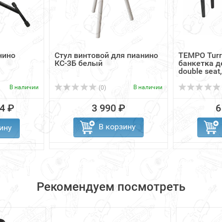
нино
Стул винтовой для пианино
TEMPO Turr
КС-3Б белый
банкетка д
double seat,
В наличии
В наличии
(0)
4 ₽
3 990 ₽
6
В корзину
ину
Рекомендуем посмотреть