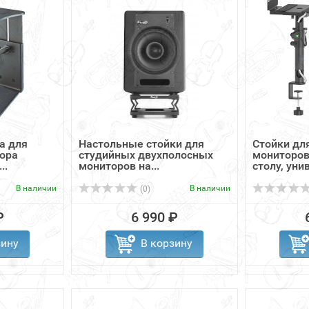
а для
Настольные стойки для
Стойки дл
тора
студийных двухполосных
мониторов
..
мониторов на...
столу, унив
В наличии
В наличии
(0)
₽
6 990 ₽
зину
В корзину