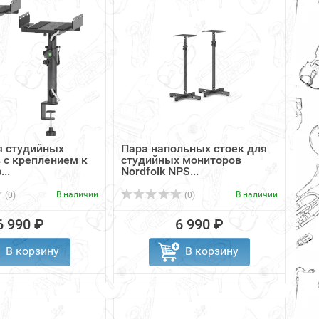
я студийных
Пара напольных стоек для
 с креплением к
студийных мониторов
...
Nordfolk NPS...
В наличии
В наличии
(0)
(0)
6 990 ₽
6 990 ₽
В корзину
В корзину