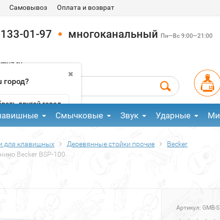
Самовывоз
Оплата и возврат
 133-01-97
многоканальный
Пн—Вс 9:00—21:00
pmuz.ru
✖
 город?
рать другой город
лавишные
Смычковые
Звук
Ударные
Ми
и для клавишных
Деревянные стойки прочие
Becker
нино Becker BSP-100
Артикул:
GMB-S