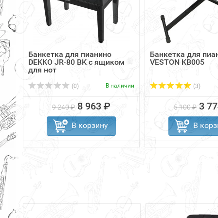
Банкетка для пианино
Банкетка для пиа
DEKKO JR-80 BK с ящиком
VESTON KB005
для нот
В наличии
(0)
(3)
8 963 ₽
3 77
9 240 ₽
5 100 ₽
В корзину
В корз