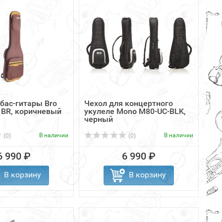
 бас-гитары Bro
Чехол для концертного
1BR, коричневый
укулеле Mono M80-UC-BLK,
черный
В наличии
В наличии
(0)
(0)
6 990 ₽
6 990 ₽
В корзину
В корзину