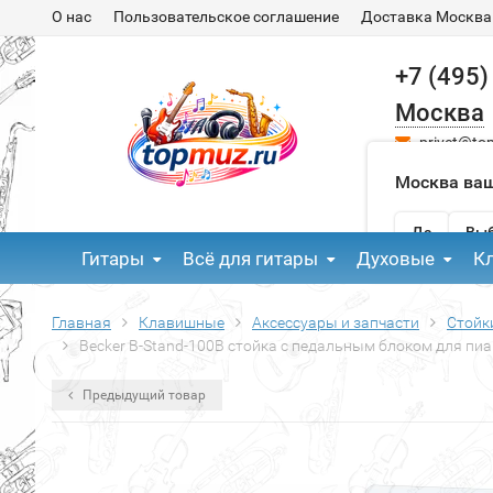
О нас
Пользовательское соглашение
Доставка Москва
+7 (495)
Москва
privet@to
Москва ваш
Да
Выб
Гитары
Всё для гитары
Духовые
К
Главная
Клавишные
Аксессуары и запчасти
Стойк
Becker B-Stand-100B стойка с педальным блоком для пиа
Предыдущий товар