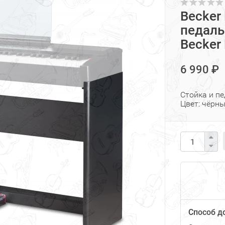
Becker
педаль
Becker
6 990 ₽
Стойка и п
Цвет: чёрн
Способ д