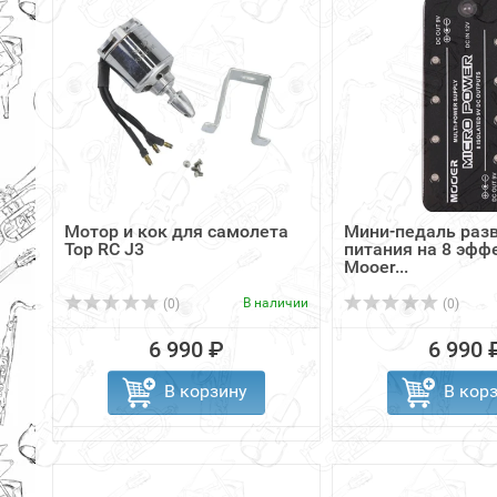
Мотор и кок для самолета
Мини-педаль раз
Top RC J3
питания на 8 эфф
Mooer...
В наличии
(0)
(0)
6 990 ₽
6 990 
В корзину
В кор