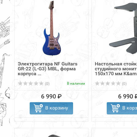
Электрогитара NF Guitars
Настольная стойк
GR-22 (L-G3) MBL, форма
студийного мони
корпуса ...
150х170 мм K&am.
В наличии
(0)
(0)
6 990 ₽
6 990 
В корзину
В кор