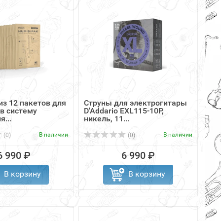
из 12 пакетов для
Струны для электрогитары
 в систему
D'Addario EXL115-10P,
...
никель, 11...
В наличии
В наличии
(0)
(0)
6 990 ₽
6 990 ₽
В корзину
В корзину