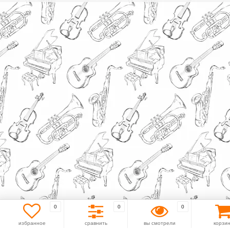
0
0
0
избранное
сравнить
вы смотрели
корзи