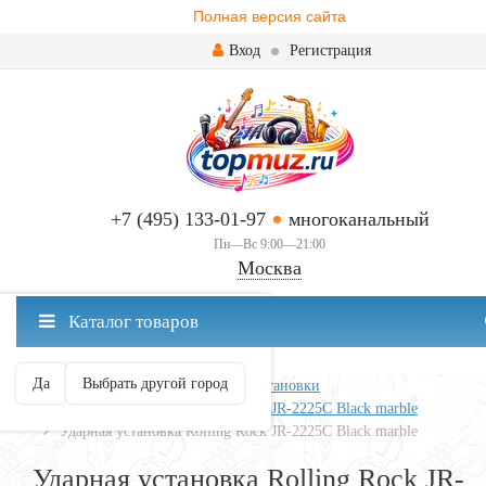
Полная версия сайта
Вход
Регистрация
+7 (495) 133-01-97
многоканальный
Пн—Вс 9:00—21:00
Москва
✖
Каталог товаров
Москва ваш город?
Да
Выбрать другой город
Главная
Ударные
Ударные установки
Ударная установка Rolling Rock JR-2225C Black marble
Ударная установка Rolling Rock JR-2225C Black marble
Ударная установка Rolling Rock JR-